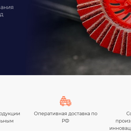
вания
од
родукции
Оперативная доставка по
С
льным
РФ
произ
инновац