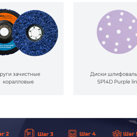
руги зачистные
Диски шлифовал
коралловые
SP14D Purple li