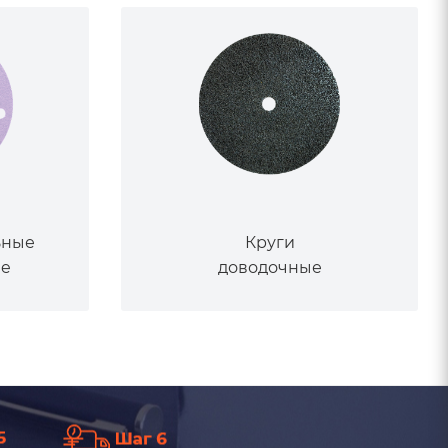
ьные
Круги
ne
доводочные