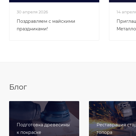
30 апреля 2026
14 апрел
Поздравляем с майскими
Приглаш
праздниками!
Металло
Блог
Подготовка древесины
Реставрация ста
к покраске
топора