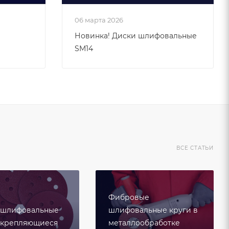
06 марта 2026
Новинка! Диски шлифовальные
SM14
ВСЕ СТАТЬИ
Фибровые
 шлифовальные
шлифовальные круги в
акрепляющиеся
металлообработке