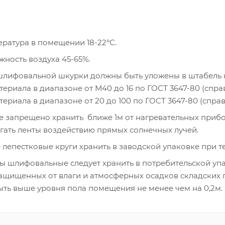
ратура в помещении 18-22°С.
жность воздуха 45-65%.
лифовальной шкурки должны быть уложены в штабель не
риала в диапазоне от М40 до 16 по ГОСТ 3647-80 (справ
риала в диапазоне от 20 до 100 по ГОСТ 3647-80 (спра
 запрещено хранить ближе 1м от нагревательных приборо
ать ленты воздействию прямых солнечных лучей.
лепестковые круги хранить в заводской упаковке при те
ты шлифовальные следует хранить в потребительской упа
ащищенных от влаги и атмосферных осадков складских 
ть выше уровня пола помещения не менее чем на 0,2м.