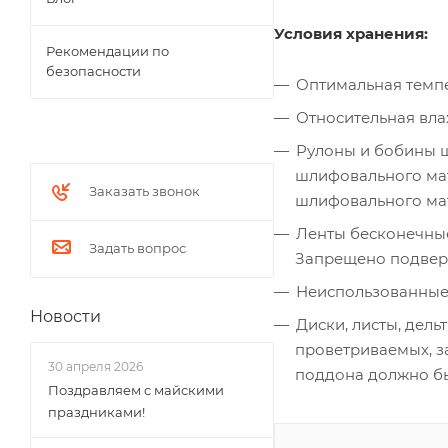
Условия хранения:
Рекомендации по
безопасности
Оптимальная темпе
Относительная вла
Рулоны и бобины ш
шлифовального мате
Заказать звонок
шлифовального мате
Ленты бесконечные
Задать вопрос
Запрещено подверг
Неиспользованные 
Новости
Диски, листы, дель
проветриваемых, з
30 апреля 2026
поддона должно бы
Поздравляем с майскими
праздниками!