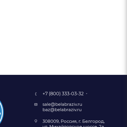
+7 (800) 333-03-32
sale@belabraziv.ru
baz@belabraziv.ru
308009, Россия, г. Белгород,
ул. Михайловское шоссе, 2а