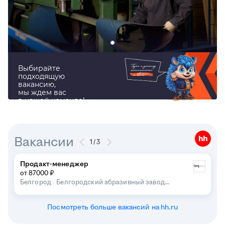
Выбирайте
подходящую
вакансию,
мы ждем вас
в нашей команде!
Вакансии
1
/
3
Продакт-менеджер
от 87000 ₽
Белгород
·
Белгородский абразивный завод
имени А. И. Сафонова
Посмотреть больше вакансий на hh.ru