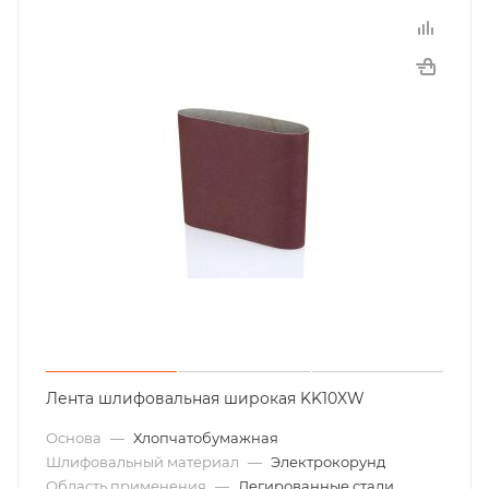
Лента шлифовальная широкая KK10XW
Основа
—
Хлопчатобумажная
Шлифовальный материал
—
Электрокорунд
Область применения
—
Легированные стали,