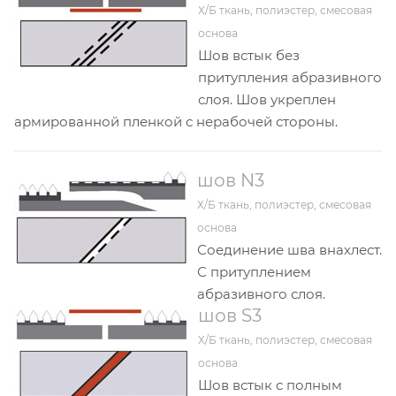
Х/Б ткань, полиэстер, смесовая
основа
Шов встык без
притупления абразивного
слоя. Шов укреплен
армированной пленкой с нерабочей стороны.
шов N3
Х/Б ткань, полиэстер, смесовая
основа
Соединение шва внахлест.
С притуплением
абразивного слоя.
шов S3
Х/Б ткань, полиэстер, смесовая
основа
Шов встык с полным