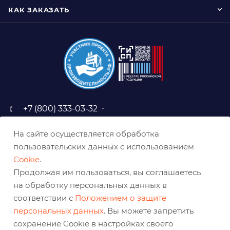
КАК ЗАКАЗАТЬ
+7 (800) 333-03-32
sale@belabraziv.ru
На сайте осуществляется обработка
baz@belabraziv.ru
пользовательских данных с использованием
308009, Россия, г. Белгород,
Cookie
.
ул. Михайловское шоссе, 2а
Продолжая им пользоваться, вы соглашаетесь
на обработку персональных данных в
соответствии с
Положением о защите
персональных данных
. Вы можете запретить
сохранение Cookie в настройках своего