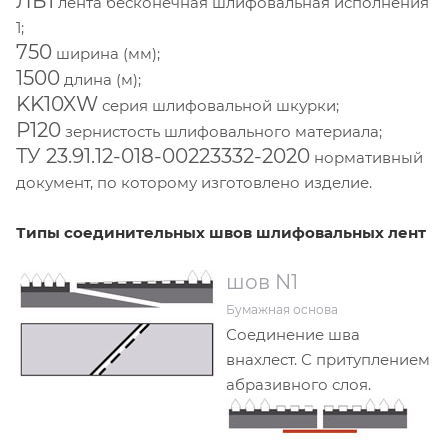
ЛБ1
лента бесконечная шлифовальная исполнения
1;
750
ширина (мм);
1500
длина (м);
KK10XW
серия шлифовальной шкурки;
Р120
зернистость шлифовального материала;
ТУ 23.91.12-018-00223332-2020
нормативный
документ, по которому изготовлено изделие.
Типы соединительных швов шлифовальных лент
шов N1
Бумажная основа
Соединение шва
внахлест. С притуплением
абразивного слоя.