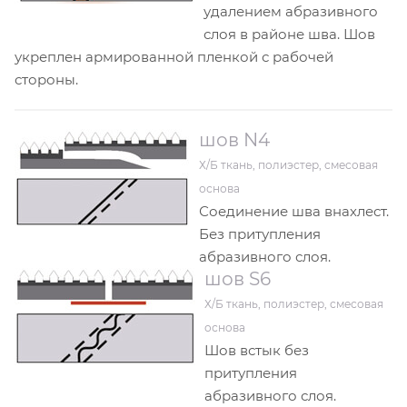
удалением абразивного
слоя в районе шва. Шов
укреплен армированной пленкой с рабочей
стороны.
шов N4
Х/Б ткань, полиэстер, смесовая
основа
Соединение шва внахлест.
Без притупления
абразивного слоя.
шов S6
Х/Б ткань, полиэстер, смесовая
основа
Шов встык без
притупления
абразивного слоя.