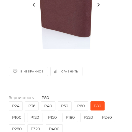
В ИЗБРАННОЕ
СРАВНИТЬ
Зернистость
—
P80
P24
P36
P40
P50
P60
P80
P100
P120
P150
P180
P220
P240
P280
P320
P400