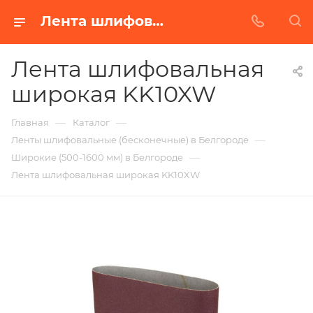
Лента шлифовальная широкая KK10XW в Белгороде | Купить по недорогой цене от Абразивного Завода
Лента шлифовальная
широкая KK10XW
—
—
Главная
Каталог
—
Ленты шлифовальные (бесконечные) в Белгороде
—
Широкие (500-1600 мм) в Белгороде
Лента шлифовальная широкая KK10XW