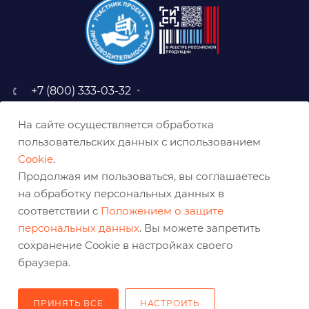
+7 (800) 333-03-32
sale@belabraziv.ru
На сайте осуществляется обработка
baz@belabraziv.ru
пользовательских данных с использованием
308009, Россия, г. Белгород,
Cookie
.
ул. Михайловское шоссе, 2а
Продолжая им пользоваться, вы соглашаетесь
на обработку персональных данных в
соответствии с
Положением о защите
персональных данных
. Вы можете запретить
сохранение Cookie в настройках своего
браузера.
ПРИНЯТЬ ВСЕ
НАСТРОИТЬ