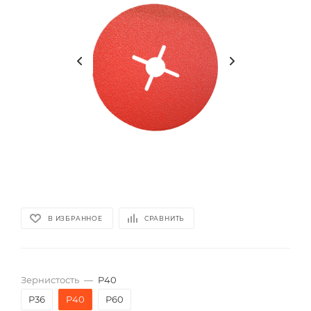
В ИЗБРАННОЕ
СРАВНИТЬ
Зернистость
—
P40
P36
P40
P60