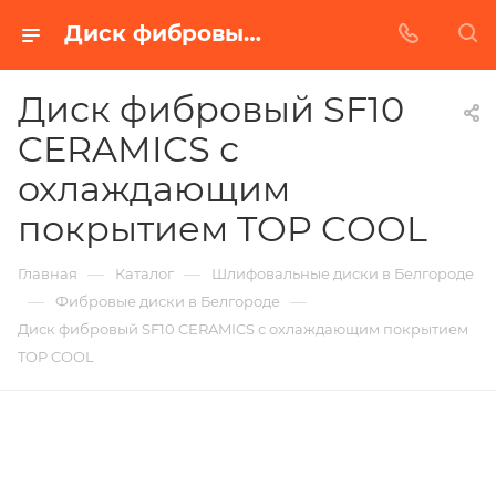
Диск фибровый SF10 CERAMICS с охлаждающим покрытием TOP COOL в Белгороде | Купить по недорогой цене от Абразивного Завода
Диск фибровый SF10
CERAMICS с
охлаждающим
покрытием TOP COOL
—
—
Главная
Каталог
Шлифовальные диски в Белгороде
—
—
Фибровые диски в Белгороде
Диск фибровый SF10 CERAMICS с охлаждающим покрытием
TOP COOL