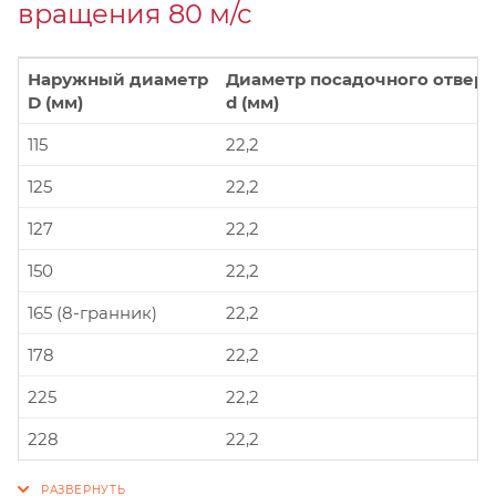
вращения 80 м/с
Наружный диаметр
Диаметр посадочного отверс
D (мм)
d (мм)
115
22,2
125
22,2
127
22,2
150
22,2
165 (8-гранник)
22,2
178
22,2
225
22,2
228
22,2