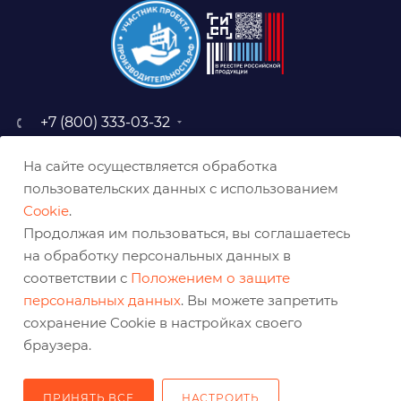
+7 (800) 333-03-32
sale@belabraziv.ru
На сайте осуществляется обработка
baz@belabraziv.ru
пользовательских данных с использованием
308009, Россия, г. Белгород,
Cookie
.
ул. Михайловское шоссе, 2а
Продолжая им пользоваться, вы соглашаетесь
на обработку персональных данных в
соответствии с
Положением о защите
персональных данных
. Вы можете запретить
сохранение Cookie в настройках своего
браузера.
ПРИНЯТЬ ВСЕ
НАСТРОИТЬ