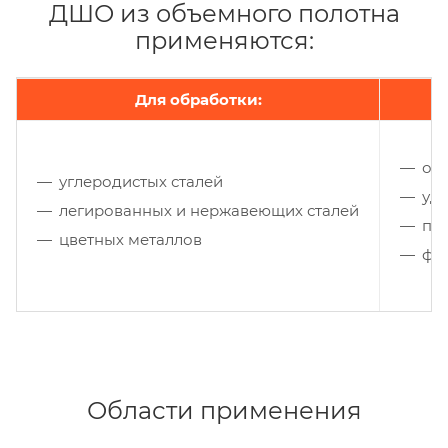
ДШО из объемного полотна
применяются:
Для обработки:
оч
углеродистых сталей
уда
легированных и нержавеющих сталей
по
цветных металлов
фи
Области применения