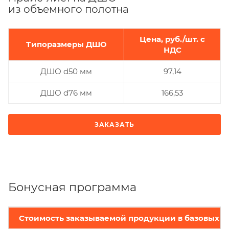
из объемного полотна
Цена, руб./шт. с
Типоразмеры ДШО
НДС
ДШО d50 мм
97,14
ДШО d76 мм
166,53
ЗАКАЗАТЬ
Бонусная программа
Стоимость заказываемой продукции в базовых ц