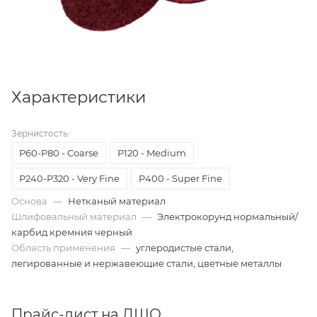
Характеристики
Зернистость:
P60-P80 - Coarse
P120 - Medium
P240-P320 - Very Fine
P400 - Super Fine
Основа
—
Нетканый материал
Шлифовальный материал
—
Электрокорунд нормальный/
карбид кремния черный
Область применения
—
углеродистые стали,
легированные и нержавеющие стали, цветные металлы
Прайс-лист на ДШО