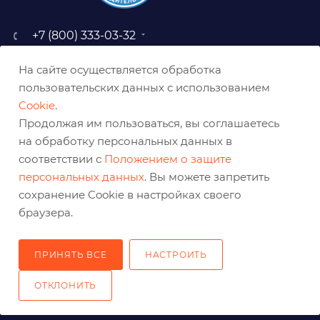
+7 (800) 333-03-32
sale@belabraziv.ru
На сайте осуществляется обработка
baz@belabraziv.ru
пользовательских данных с использованием
308009, Россия, г. Белгород,
Cookie
.
ул. Михайловское шоссе, 2а
Продолжая им пользоваться, вы соглашаетесь
на обработку персональных данных в
соответствии с
Положением о защите
персональных данных
. Вы можете запретить
сохранение Cookie в настройках своего
браузера.
ПРИНЯТЬ ВСЕ
НАСТРОИТЬ
2026 © Решения для эффективного шлифования и реза
ОТКЛОНИТЬ