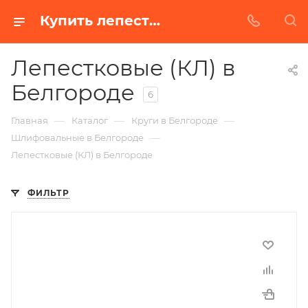
Купить лепестковые (кл) в Белгороде | Низкая цена от производителя
Лепестковые (КЛ) в
Белгороде
6
—
—
—
Главная
Каталог
Круги в Белгороде
—
Шлифовальные в Белгороде
Лепестковые (КЛ) в Белгороде
ФИЛЬТР