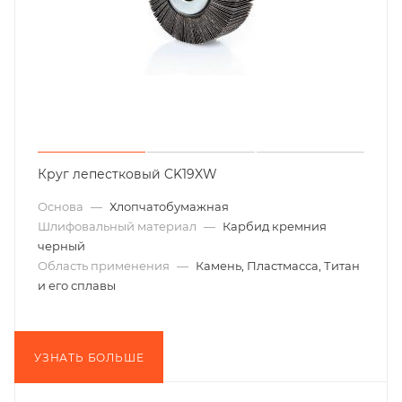
Круг лепестковый CK19XW
Основа
—
Хлопчатобумажная
Шлифовальный материал
—
Карбид кремния
черный
Область применения
—
Камень, Пластмасса, Титан
и его сплавы
УЗНАТЬ БОЛЬШЕ