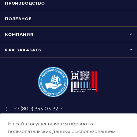
ПРОИЗВОДСТВО
ПОЛЕЗНОЕ
КОМПАНИЯ
КАК ЗАКАЗАТЬ
+7 (800) 333-03-32
sale@belabraziv.ru
На сайте осуществляется обработка
baz@belabraziv.ru
пользовательских данных с использованием