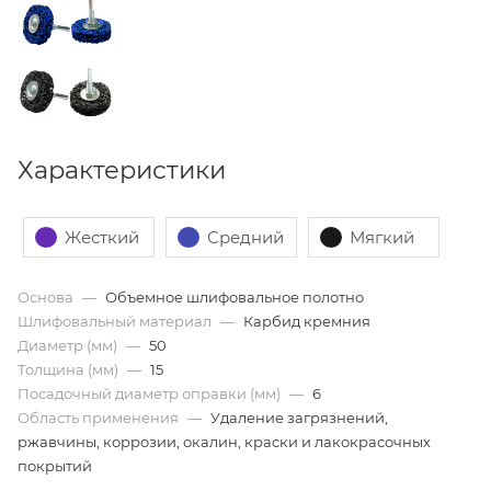
Характеристики
Жесткий
Средний
Мягкий
Основа
—
Объемное шлифовальное полотно
Шлифовальный материал
—
Карбид кремния
Диаметр (мм)
—
50
Толщина (мм)
—
15
Посадочный диаметр оправки (мм)
—
6
Область применения
—
Удаление загрязнений,
ржавчины, коррозии, окалин, краски и лакокрасочных
покрытий