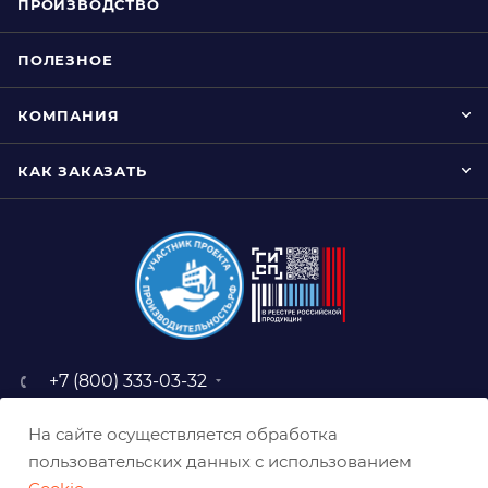
ПРОИЗВОДСТВО
ПОЛЕЗНОЕ
КОМПАНИЯ
КАК ЗАКАЗАТЬ
+7 (800) 333-03-32
sale@belabraziv.ru
На сайте осуществляется обработка
baz@belabraziv.ru
пользовательских данных с использованием
308009, Россия, г. Белгород,