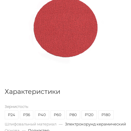
Характеристики
Зернистость:
Р24
Р36
Р40
P60
P80
P120
P180
Шлифовальный материал
—
Электрокорунд керамический
Основа
—
Полиэстер