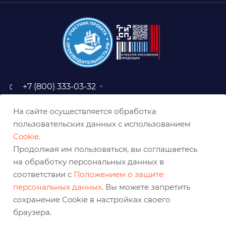
+7 (800) 333-03-32
sale@belabraziv.ru
На сайте осуществляется обработка
baz@belabraziv.ru
пользовательских данных с использованием
308009, Россия, г. Белгород,
Cookie
.
ул. Михайловское шоссе, 2а
Продолжая им пользоваться, вы соглашаетесь
на обработку персональных данных в
соответствии с
Положением о защите
персональных данных
. Вы можете запретить
сохранение Cookie в настройках своего
браузера.