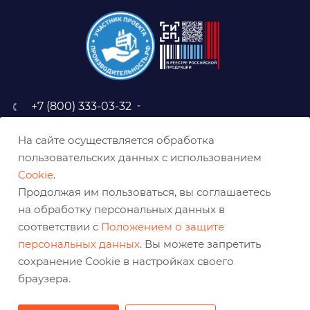
+7 (800) 333-03-32
sale@belabraziv.ru
На сайте осуществляется обработка
baz@belabraziv.ru
пользовательских данных с использованием
308009, Россия, г. Белгород,
Cookie
.
ул. Михайловское шоссе, 2а
Продолжая им пользоваться, вы соглашаетесь
на обработку персональных данных в
соответствии с
Положением о защите
персональных данных
. Вы можете запретить
сохранение Cookie в настройках своего
браузера.