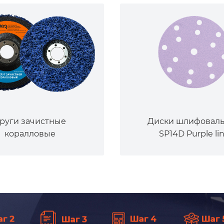
руги зачистные
Диски шлифовал
коралловые
SP14D Purple li