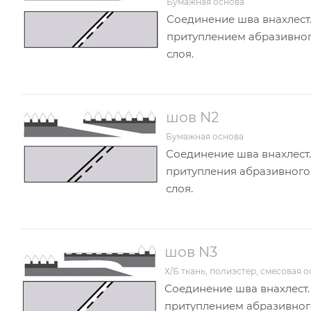
Бумажная основа
Соединение шва внахлест.
притуплением абразивно
слоя.
шов N2
Бумажная основа
Соединение шва внахлест.
притупления абразивного
слоя.
шов N3
Х/Б ткань, полиэстер, смесовая 
Соединение шва внахлест.
притуплением абразивног