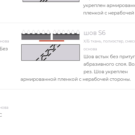
укреплен армирован
пленкой с нерабочей
шов S6
снова
Х/Б ткань, полиэстер, смес
 Без
основа
Шов встык без приту
абразивного слоя. В
рез. Шов укреплен
армированной пленкой с нерабочей стороны.
снова
С