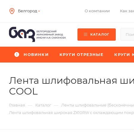
О компании
Как за
Белгород
КАТАЛОГ
НОВИНКИ
КРУГИ ОТРЕЗНЫЕ
КРУГИ 
Лента шлифовальная ш
COOL
—
—
Главная
Каталог
Ленты шлифовальные (бесконечные
Лента шлифовальная широкая ZХ10RW с охлаждающим пок