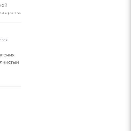
ной
 стороны.
овая
пления
олнистый