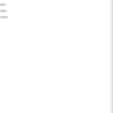
при
новы
зок.