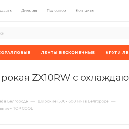
казать
Дилеры
Полезное
Контакты
КОРАЛЛОВЫЕ
ЛЕНТЫ БЕСКОНЕЧНЫЕ
КРУГИ Л
ирокая ZХ10RW с охлажда
—
—
) в Белгороде
Широкие (500-1600 мм) в Белгороде
рытием TOP COOL