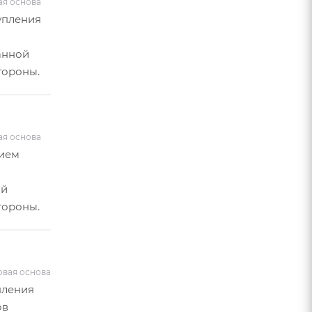
ая основа
упления
анной
тороны.
ая основа
нием
ой
тороны.
овая основа
пления
ов