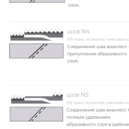
слоя.
шов N4
Х/Б ткань, полиэстер, смесовая о
Соединение шва внахлест.
притупления абразивного
слоя.
шов N5
Х/Б ткань, полиэстер, смесовая о
Соединение шва внахлест. 
полным удалением
абразивного слоя в районе