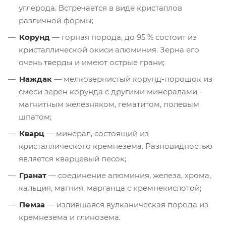
углерода. Встречается в виде кристаллов
различной формы;
Корунд
— горная порода, до 95 % состоит из
кристаллической окиси алюминия. Зерна его
очень тверды и имеют острые грани;
Наждак
— мелкозернистый корунд-порошок из
смеси зерен корунда с другими минералами -
магнитным железняком, гематитом, полевым
шпатом;
Кварц
— минерал, состоящий из
кристаллического кремнезема. Разновидностью
является кварцевый песок;
Гранат
— соединение алюминия, железа, хрома,
кальция, магния, марганца с кремнекислотой;
Пемза
— излившаяся вулканическая порода из
кремнезема и глинозема.