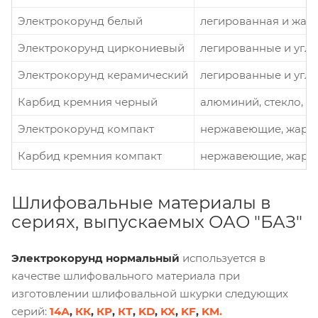
Электрокорунд белый
легированная и жар
Электрокорунд циркониевый
легированные и угле
Электрокорунд керамический
легированные и угле
Карбид кремния черный
алюминий, стекло, к
Электрокорунд компакт
нержавеющие, жароп
Карбид кремния компакт
нержавеющие, жароп
Шлифовальные материалы в
сериях, выпускаемых ОАО "БАЗ"
Электрокорунд нормальный
используется в
качестве шлифовального материала при
изготовлении шлифовальной шкурки следующих
серий:
14А
,
КК
,
КР
,
КТ
,
KD
,
KX
,
KF
,
KM.