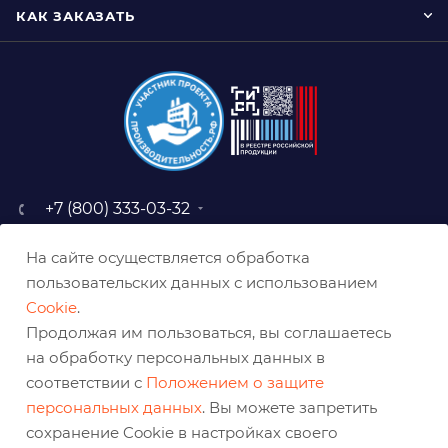
КАК ЗАКАЗАТЬ
+7 (800) 333-03-32
sale@belabraziv.ru
На сайте осуществляется обработка
baz@belabraziv.ru
пользовательских данных с использованием
308009, Россия, г. Белгород,
Cookie
.
ул. Михайловское шоссе, 2а
Продолжая им пользоваться, вы соглашаетесь
на обработку персональных данных в
соответствии с
Положением о защите
персональных данных
. Вы можете запретить
сохранение Cookie в настройках своего