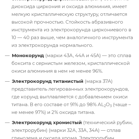
диоксида циркония и оксида алюминия, имеет
мелкую кристаллическую структуру, отличается
высокой прочностью. Стойкость абразивного
инструмента из электрокорунда циркониевого в
10 — 40 раз выше, чем аналогичного инструмента
из электрокорунда нормального.
Монокорунд
(марки 43А, 44А и 45А) — это сплав
боксита с сернистым железом, кристаллической
окиси алюминия в нем не менее 96%.
Электрокорунд титанистый
(марка 37А)
представитель легированных электрокорундов,
где корунд выплавляется с добавлением окиси
титана. В его составе от 91% до 98% AL
O
(чаще –
2
3
не менее 97%) и 2% оксида титана.
Электрокорунд хромистый
(технический рубин,
электрорубин) (марки 32А, 33А, 34А) — сплав
глинозема и оксида хрома. Электрорубин