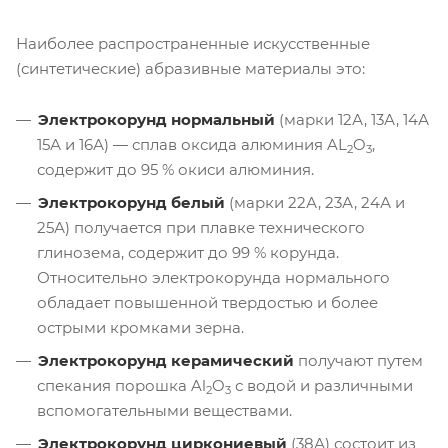
Наиболее распространенные искусственные
(синтетические) абразивные материалы это:
Электрокорунд нормальный
(марки 12А, 13А, 14А
15А и 16А) — сплав оксида алюминия AL
O
,
2
3
содержит до 95 % окиси алюминия.
Электрокорунд белый
(марки 22А, 23А, 24А и
25А) получается при плавке технического
глинозема, содержит до 99 % корунда.
Относительно электрокорунда нормального
обладает повышенной твердостью и более
острыми кромками зерна.
Электрокорунд керамический
получают путем
спекания порошка Al
O
с водой и различными
2
3
вспомогательными веществами.
Электрокорунд циркониевый
(38А) состоит из