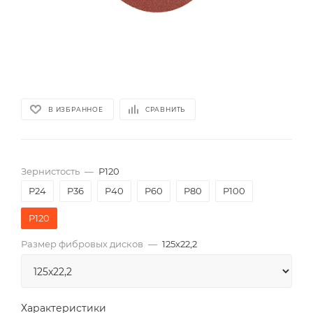
В ИЗБРАННОЕ
СРАВНИТЬ
Зернистость
—
P120
P24
P36
P40
P60
P80
P100
P120
Размер фибровых дисков
—
125x22,2
Характеристики