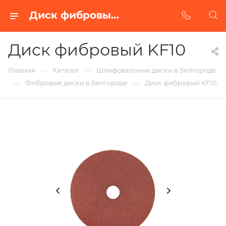
Диск фибровый KF10 в Белгороде | Купить по недорогой цене от Абразивного Завода
Диск фибровый KF10
—
—
Главная
Каталог
Шлифовальные диски в Белгороде
—
—
Фибровые диски в Белгороде
Диск фибровый KF10