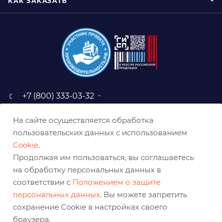
КАК ЗАКАЗАТЬ
+7 (800) 333-03-32
sale@belabraziv.ru
На сайте осуществляется обработка
baz@belabraziv.ru
пользовательских данных с использованием
308009, Россия, г. Белгород,
Cookie
.
ул. Михайловское шоссе, 2а
Продолжая им пользоваться, вы соглашаетесь
на обработку персональных данных в
соответствии с
Положением о защите
персональных данных
. Вы можете запретить
сохранение Cookie в настройках своего
браузера.