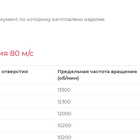
умент, по которому изготовлено изделие.
я 80 м/с
 отверстия
Предельная частота вращения
(об/мин)
13300
12300
12000
10200
10200