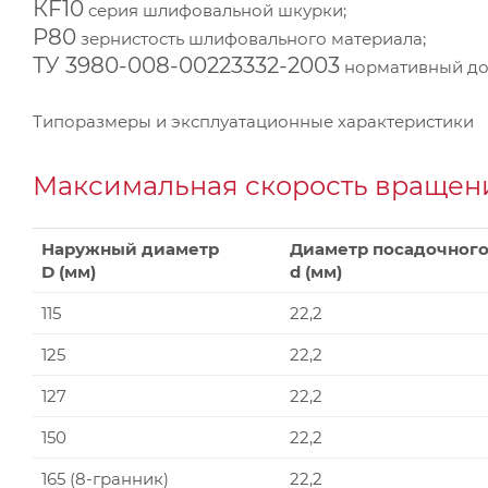
КF10
серия шлифовальной шкурки;
P80
зернистость шлифовального материала;
ТУ 3980-008-00223332-2003
нормативный док
Типоразмеры и эксплуатационные характеристики
Максимальная скорость вращени
Наружный диаметр
Диаметр посадочного
D (мм)
d (мм)
115
22,2
125
22,2
127
22,2
150
22,2
165 (8-гранник)
22,2