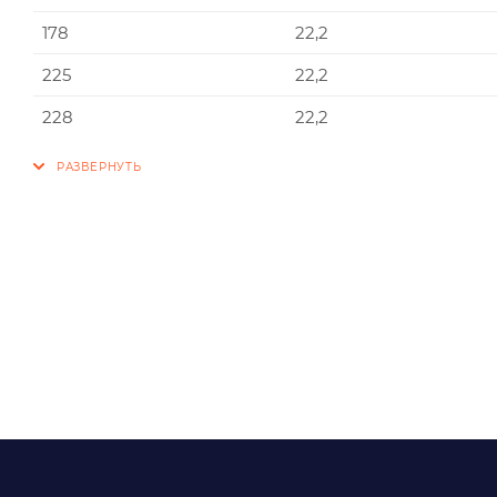
178
22,2
225
22,2
228
22,2