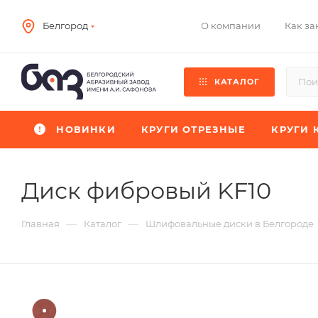
О компании
Как за
Белгород
КАТАЛОГ
НОВИНКИ
КРУГИ ОТРЕЗНЫЕ
КРУГИ 
Диск фибровый KF10
—
—
Главная
Каталог
Шлифовальные диски в Белгороде