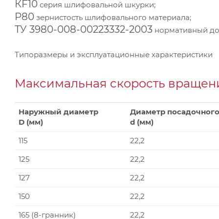
КF10
серия шлифовальной шкурки;
P80
зернистость шлифовального материала;
ТУ 3980-008-00223332-2003
нормативный док
Типоразмеры и эксплуатационные характеристики
Максимальная скорость вращени
Наружный диаметр
Диаметр посадочного
D (мм)
d (мм)
115
22,2
125
22,2
127
22,2
150
22,2
165 (8-гранник)
22,2