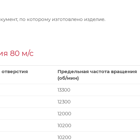
умент, по которому изготовлено изделие.
я 80 м/с
 отверстия
Предельная частота вращения
(об/мин)
13300
12300
12000
10200
10200