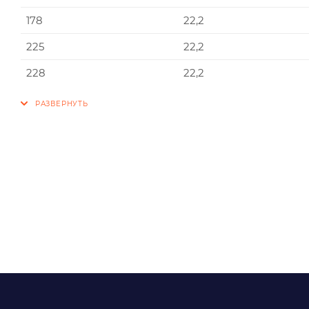
178
22,2
225
22,2
228
22,2