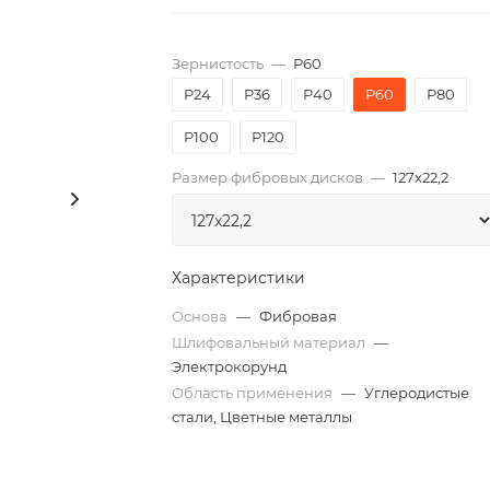
Зернистость
—
P60
P24
P36
P40
P60
P80
P100
P120
Размер фибровых дисков
—
127x22,2
Характеристики
Основа
—
Фибровая
Шлифовальный материал
—
Электрокорунд
Область применения
—
Углеродистые
стали, Цветные металлы