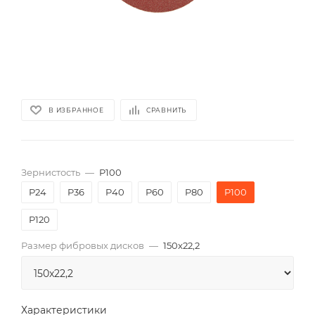
В ИЗБРАННОЕ
СРАВНИТЬ
Зернистость
—
P100
P24
P36
P40
P60
P80
P100
P120
Размер фибровых дисков
—
150x22,2
Характеристики