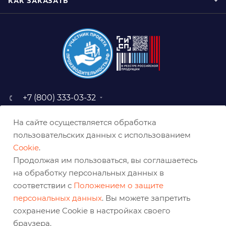
КАК ЗАКАЗАТЬ
+7 (800) 333-03-32
sale@belabraziv.ru
На сайте осуществляется обработка
baz@belabraziv.ru
пользовательских данных с использованием
308009, Россия, г. Белгород,
Cookie
.
ул. Михайловское шоссе, 2а
Продолжая им пользоваться, вы соглашаетесь
на обработку персональных данных в
соответствии с
Положением о защите
персональных данных
. Вы можете запретить
сохранение Cookie в настройках своего
браузера.