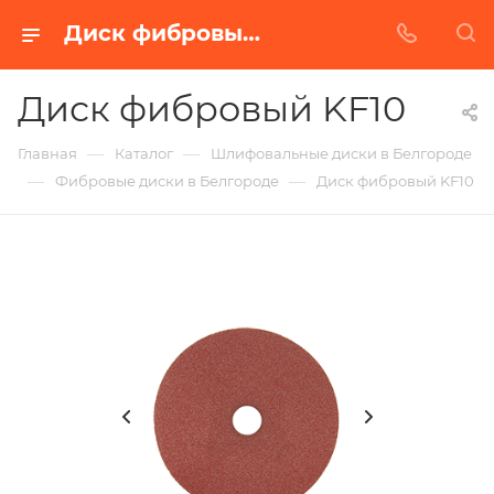
Диск фибровый KF10 в Белгороде | Купить по недорогой цене от Абразивного Завода
Диск фибровый KF10
—
—
Главная
Каталог
Шлифовальные диски в Белгороде
—
—
Фибровые диски в Белгороде
Диск фибровый KF10