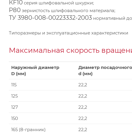
КF10
серия шлифовальной шкурки;
P80
зернистость шлифовального материала;
ТУ 3980-008-00223332-2003
нормативный док
Типоразмеры и эксплуатационные характеристики
Максимальная скорость вращени
Наружный диаметр
Диаметр посадочного
D (мм)
d (мм)
115
22,2
125
22,2
127
22,2
150
22,2
165 (8-гранник)
22,2