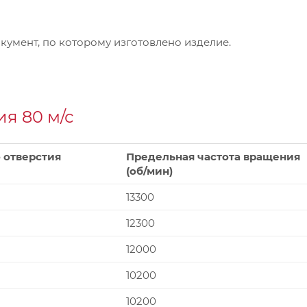
умент, по которому изготовлено изделие.
я 80 м/с
 отверстия
Предельная частота вращения
(об/мин)
13300
12300
12000
10200
10200