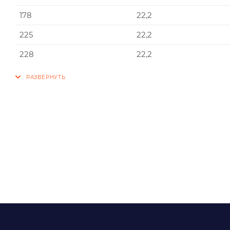
178
22,2
225
22,2
228
22,2