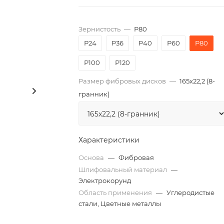
Зернистость
—
P80
P24
P36
P40
P60
P80
P100
P120
Размер фибровых дисков
—
165x22,2 (8-
гранник)
Характеристики
Основа
—
Фибровая
Шлифовальный материал
—
Электрокорунд
Область применения
—
Углеродистые
стали, Цветные металлы