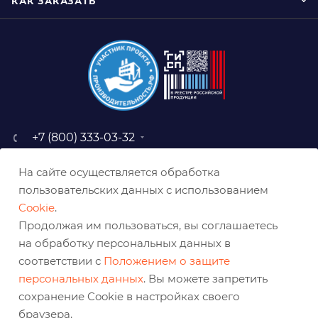
КАК ЗАКАЗАТЬ
+7 (800) 333-03-32
sale@belabraziv.ru
На сайте осуществляется обработка
baz@belabraziv.ru
пользовательских данных с использованием
308009, Россия, г. Белгород,
Cookie
.
ул. Михайловское шоссе, 2а
Продолжая им пользоваться, вы соглашаетесь
на обработку персональных данных в
соответствии с
Положением о защите
персональных данных
. Вы можете запретить
сохранение Cookie в настройках своего
браузера.