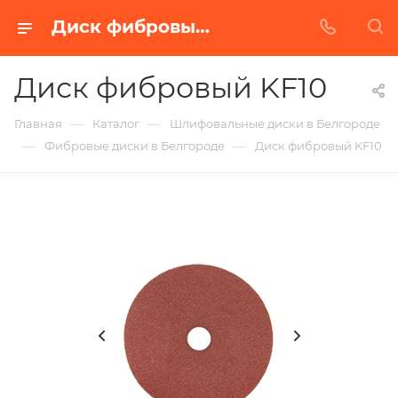
Диск фибровый KF10 в Белгороде | Купить по недорогой цене от Абразивного Завода
Диск фибровый KF10
—
—
Главная
Каталог
Шлифовальные диски в Белгороде
—
—
Фибровые диски в Белгороде
Диск фибровый KF10