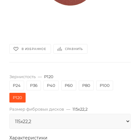
В ИЗБРАННОЕ
СРАВНИТЬ
Зернистость
—
P120
P24
P36
P40
P60
P80
P100
P120
Размер фибровых дисков
—
115x22,2
Характеристики