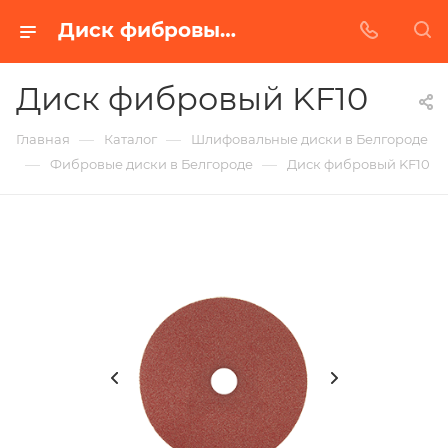
Диск фибровый KF10 в Белгороде | Купить по недорогой цене от Абразивного Завода
Диск фибровый KF10
—
—
Главная
Каталог
Шлифовальные диски в Белгороде
—
—
Фибровые диски в Белгороде
Диск фибровый KF10