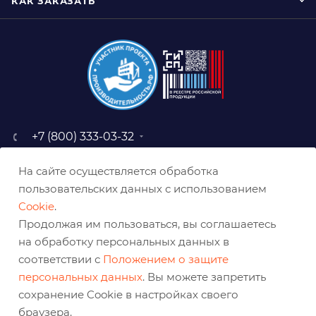
КАК ЗАКАЗАТЬ
+7 (800) 333-03-32
sale@belabraziv.ru
На сайте осуществляется обработка
baz@belabraziv.ru
пользовательских данных с использованием
308009, Россия, г. Белгород,
Cookie
.
ул. Михайловское шоссе, 2а
Продолжая им пользоваться, вы соглашаетесь
на обработку персональных данных в
соответствии с
Положением о защите
персональных данных
. Вы можете запретить
сохранение Cookie в настройках своего
браузера.