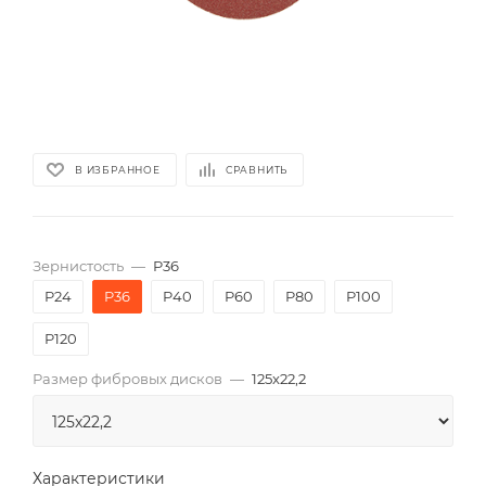
В ИЗБРАННОЕ
СРАВНИТЬ
Зернистость
—
P36
P24
P36
P40
P60
P80
P100
P120
Размер фибровых дисков
—
125x22,2
Характеристики