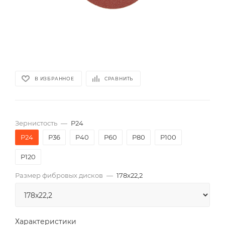
В ИЗБРАННОЕ
СРАВНИТЬ
Зернистость
—
P24
P24
P36
P40
P60
P80
P100
P120
Размер фибровых дисков
—
178x22,2
Характеристики