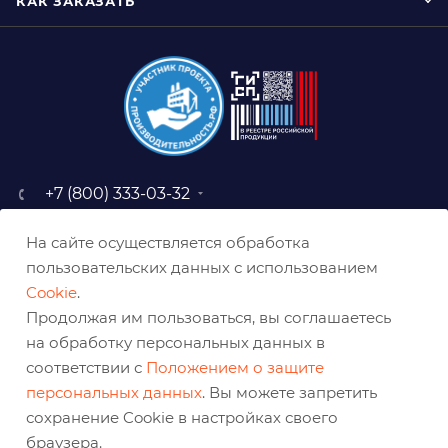
КАК ЗАКАЗАТЬ
+7 (800) 333-03-32
sale@belabraziv.ru
На сайте осуществляется обработка
baz@belabraziv.ru
пользовательских данных с использованием
308009, Россия, г. Белгород,
Cookie
.
ул. Михайловское шоссе, 2а
Продолжая им пользоваться, вы соглашаетесь
на обработку персональных данных в
соответствии с
Положением о защите
персональных данных
. Вы можете запретить
сохранение Cookie в настройках своего
браузера.