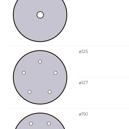
⌀125
⌀127
⌀150