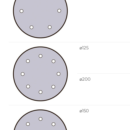
⌀125
⌀200
⌀150