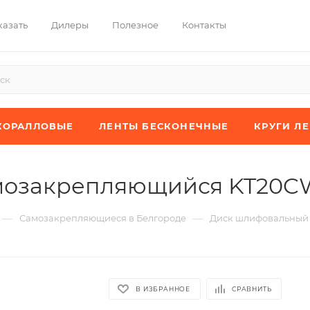
казать
Дилеры
Полезное
Контакты
КОРАЛЛОВЫЕ
ЛЕНТЫ БЕСКОНЕЧНЫЕ
КРУГИ Л
мозакрепляющийся KT20C
—
—
Самозакрепляющиеся в Белгороде
Диск шлифовальный
В ИЗБРАННОЕ
СРАВНИТЬ