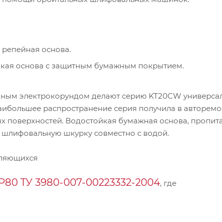
 репейная основа.
пкая основа с защитным бумажным покрытием.
венным электрокорундом делают серию KT20CW универс
аибольшее распространение серия получила в авторемо
х поверхностей. Водостойкая бумажная основа, пропит
 шлифовальную шкурку совместно с водой.
пляющихся
Р80 ТУ 3980-007-00223332-2004
, где