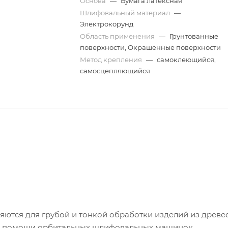
Основа
—
Бумага латексная
Шлифовальный материал
—
Электрокорунд
Область применения
—
Грунтованные
поверхности, Окрашенные поверхности
Метод крепления
—
самоклеющийся,
самосцепляющийся
тся для грубой и тонкой обработки изделий из древе
ри помощи орбитальных шлифовальных машинок.