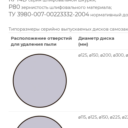
P80
зернистость шлифовального материала;
ТУ 3980-007-00223332-2004
нормативный док
Типоразмеры серийно выпускаемых дисков самоза
Расположение отверстий
Диаметр диска
для удаления пыли
(мм)
⌀125, ⌀150, ⌀200, ⌀300,
⌀115, ⌀125, ⌀150, ⌀225, ⌀