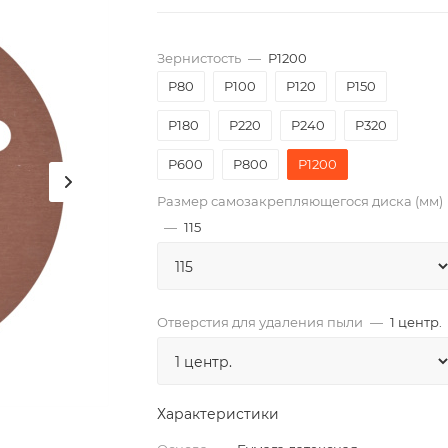
Зернистость
—
P1200
P80
P100
P120
P150
P180
P220
P240
P320
P600
P800
P1200
Размер самозакрепляющегося диска (мм)
—
115
Отверстия для удаления пыли
—
1 центр.
Характеристики