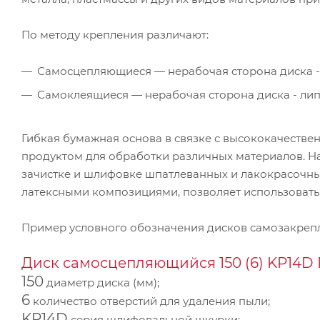
По методу крепления различают:
Самосцепляющиеся — нерабочая сторона диска -
Самоклеящиеся — нерабочая сторона диска - ли
Гибкая бумажная основа в связке с высококачест
продуктом для обработки различных материалов. Н
зачистке и шлифовке шпатлеванных и лакокрасочны
латексными композициями, позволяет использовать
Пример условного обозначения дисков самозакре
Диск самосцепляющийся 150 (6) KP14D 
150
диаметр диска (мм);
6
количество отверстий для удаления пыли;
KP14D
серия шлифовальной шкурки;