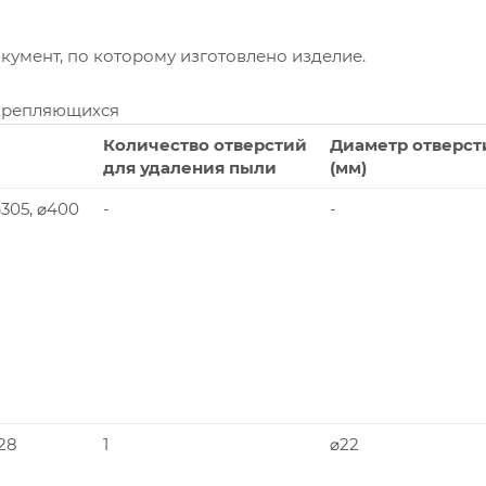
умент, по которому изготовлено изделие.
крепляющихся
Количество отверстий
Диаметр отверст
для удаления пыли
(мм)
 ⌀305, ⌀400
-
-
228
1
⌀22