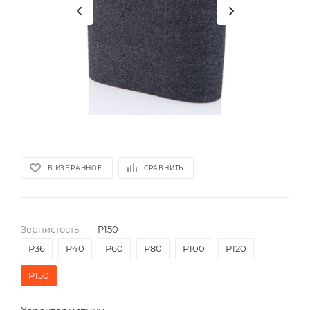
В ИЗБРАННОЕ
СРАВНИТЬ
Зернистость
—
P150
P36
P40
P60
P80
P100
P120
P150