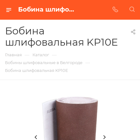
Бобина шлифовальная KP10E в Белгороде | Купить по недорогой цене от Абразивного Завода
Бобина
шлифовальная KP10E
—
—
Главная
Каталог
—
Бобины шлифовальные в Белгороде
Бобина шлифовальная KP10E