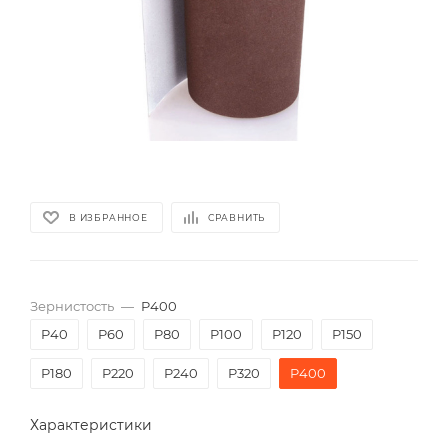
В ИЗБРАННОЕ
СРАВНИТЬ
Зернистость
—
P400
P40
P60
P80
P100
P120
P150
P180
P220
P240
P320
P400
Характеристики