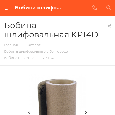
Бобина шлифовальная KP14D в Белгороде | Купить по недорогой цене от Абразивного Завода
Бобина
шлифовальная KP14D
—
—
Главная
Каталог
—
Бобины шлифовальные в Белгороде
Бобина шлифовальная KP14D