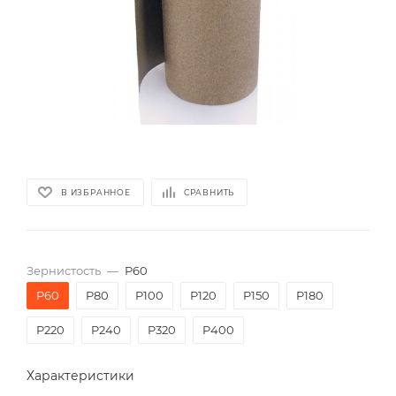
В ИЗБРАННОЕ
СРАВНИТЬ
Зернистость
—
P60
P60
P80
P100
P120
P150
P180
P220
P240
P320
P400
Характеристики