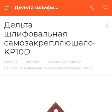
Дельта шлифовальная самозакрепляющаяся KP10D в Белгороде | Купить по недорогой цене от Абразивного Завода
Дельта
шлифовальная
самозакрепляющаяся
KP10D
—
—
—
Главная
Каталог
Дельты в Белгороде
Дельта шлифовальная самозакрепляющаяся KP10D