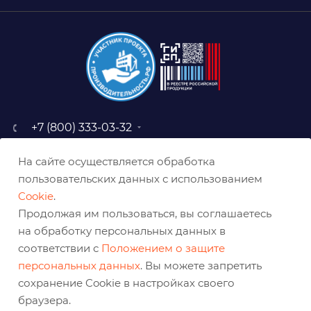
+7 (800) 333-03-32
sale@belabraziv.ru
На сайте осуществляется обработка
baz@belabraziv.ru
пользовательских данных с использованием
308009, Россия, г. Белгород,
Cookie
.
ул. Михайловское шоссе, 2а
Продолжая им пользоваться, вы соглашаетесь
на обработку персональных данных в
соответствии с
Положением о защите
персональных данных
. Вы можете запретить
сохранение Cookie в настройках своего
браузера.