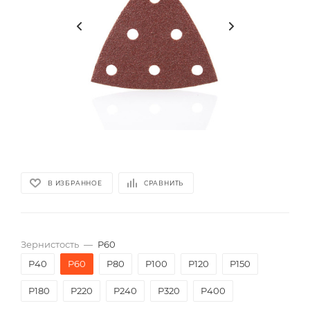
В ИЗБРАННОЕ
СРАВНИТЬ
Зернистость
—
P60
P40
P60
P80
P100
P120
P150
P180
P220
P240
P320
P400