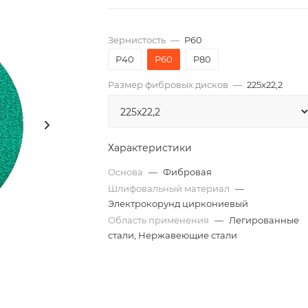
Зернистость
—
P60
P40
P60
P80
Размер фибровых дисков
—
225x22,2
Характеристики
Основа
—
Фибровая
Шлифовальный материал
—
Электрокорунд циркониевый
Область применения
—
Легированные
стали, Нержавеющие стали