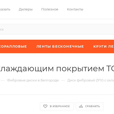
казать
Дилеры
Полезное
Контакты
КОРАЛЛОВЫЕ
ЛЕНТЫ БЕСКОНЕЧНЫЕ
КРУГИ Л
охлаждающим покрытием 
—
—
Фибровые диски в Белгороде
Диск фибровый ZF10 с о
В ИЗБРАННОЕ
СРАВНИТЬ