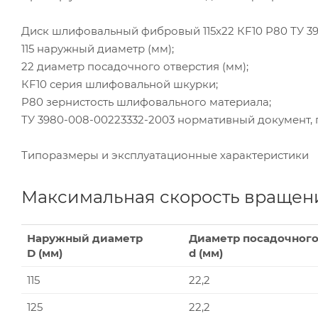
Диск шлифовальный фибровый 115х22 КF10 P80 ТУ 39
115 наружный диаметр (мм);
22 диаметр посадочного отверстия (мм);
КF10 серия шлифовальной шкурки;
P80 зернистость шлифовального материала;
ТУ 3980-008-00223332-2003 нормативный документ, 
Типоразмеры и эксплуатационные характеристики
Максимальная скорость вращени
Наружный диаметр
Диаметр посадочного
D (мм)
d (мм)
115
22,2
125
22,2