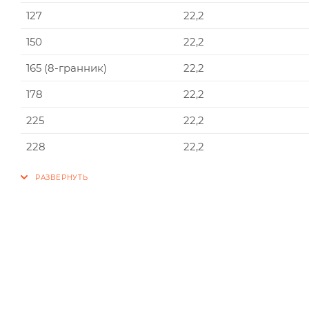
127
22,2
150
22,2
165 (8-гранник)
22,2
178
22,2
225
22,2
228
22,2