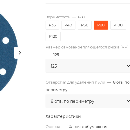
Зернистость
—
P80
P36
P40
P60
P80
P100
P120
Размер самозакрепляющегося диска (мм)
—
125
Отверстия для удаления пыли
—
8 отв. по
периметру
Характеристики
Основа
—
Хлопчатобумажная