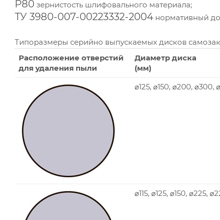
P80
зернистость шлифовального материала;
ТУ 3980-007-00223332-2004
нормативный док
Типоразмеры серийно выпускаемых дисков самоза
Расположение отверстий
Диаметр диска
для удаления пыли
(мм)
⌀125, ⌀150, ⌀200, ⌀300,
⌀115, ⌀125, ⌀150, ⌀225, ⌀