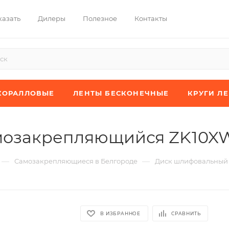
казать
Дилеры
Полезное
Контакты
КОРАЛЛОВЫЕ
ЛЕНТЫ БЕСКОНЕЧНЫЕ
КРУГИ Л
мозакрепляющийся ZK10X
—
—
Самозакрепляющиеся в Белгороде
Диск шлифовальный
В ИЗБРАННОЕ
СРАВНИТЬ