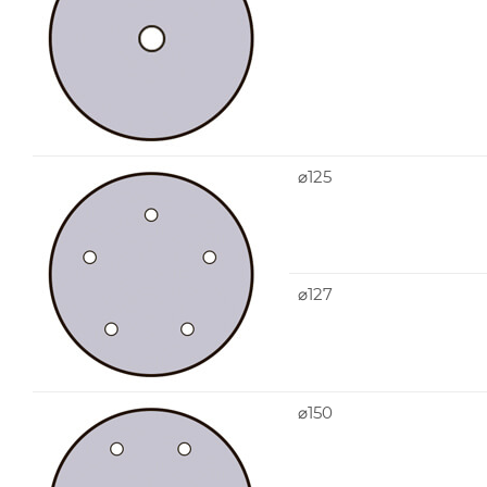
⌀125
⌀127
⌀150