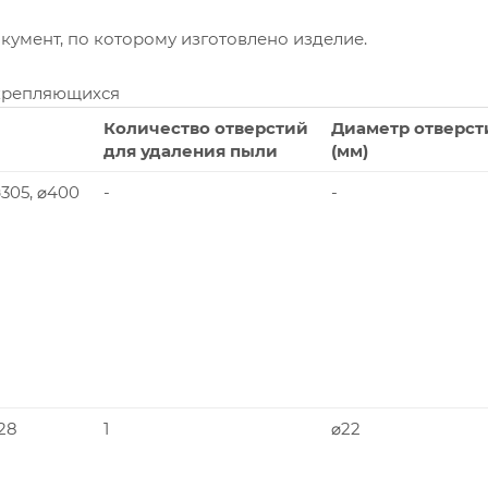
умент, по которому изготовлено изделие.
крепляющихся
Количество отверстий
Диаметр отверст
для удаления пыли
(мм)
 ⌀305, ⌀400
-
-
228
1
⌀22