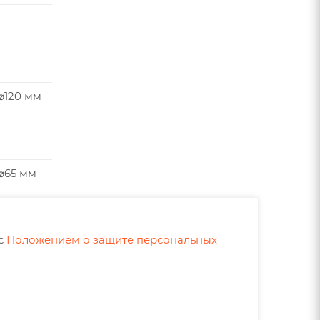
⌀120 мм
 ⌀65 мм
 с
Положением о защите персональных
⌀120 мм
 ⌀65 мм