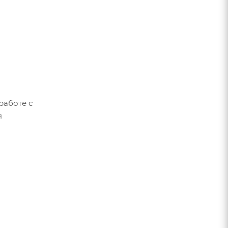
работе с
я