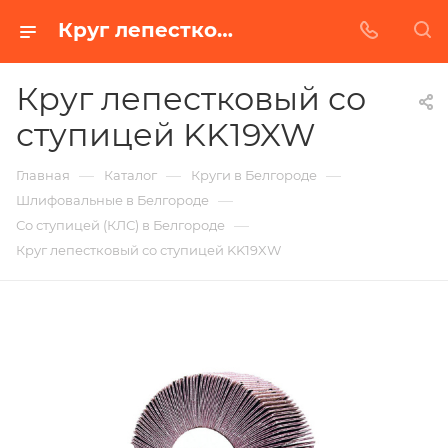
Круг лепестковый со ступицей KK19XW в Белгороде | Купить по недорогой цене от Абразивного Завода
Круг лепестковый со
ступицей KK19XW
—
—
—
Главная
Каталог
Круги в Белгороде
—
Шлифовальные в Белгороде
—
Со ступицей (КЛС) в Белгороде
Круг лепестковый со ступицей KK19XW