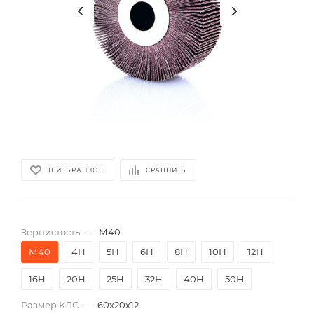
В ИЗБРАННОЕ
СРАВНИТЬ
Зернистость
—
М40
М40
4Н
5Н
6Н
8Н
10Н
12Н
16Н
20Н
25Н
32Н
40Н
50Н
Размер КЛС
—
60х20х12