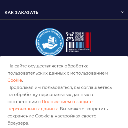
КАК ЗАКАЗАТЬ
На сайте осуществляется обработка
+7 (800) 333-03-32
пользовательских данных с использованием
sale@belabraziv.ru
Cookie
.
baz@belabraziv.ru
Продолжая им пользоваться, вы соглашаетесь
на обработку персональных данных в
308009, Россия, г. Белгород,
ул. Михайловское шоссе, 2а
соответствии с
Положением о защите
персональных данных
. Вы можете запретить
сохранение Cookie в настройках своего
браузера.