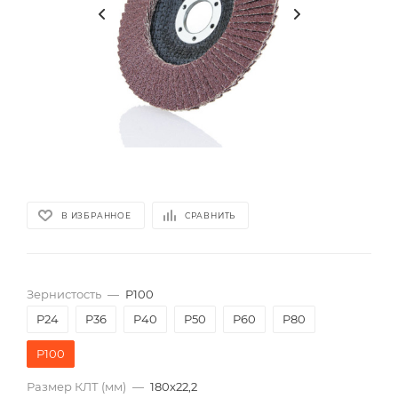
В ИЗБРАННОЕ
СРАВНИТЬ
Зернистость
—
P100
P24
P36
P40
P50
P60
P80
P100
Размер КЛТ (мм)
—
180x22,2