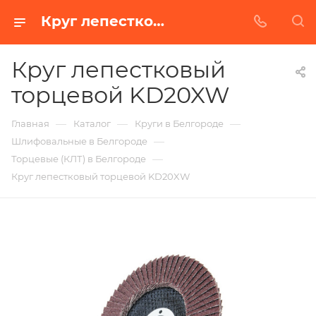
Круг лепестковый торцевой KD20XW в Белгороде | Купить по недорогой цене от Абразивного Завода
Круг лепестковый
торцевой KD20XW
—
—
—
Главная
Каталог
Круги в Белгороде
—
Шлифовальные в Белгороде
—
Торцевые (КЛТ) в Белгороде
Круг лепестковый торцевой KD20XW