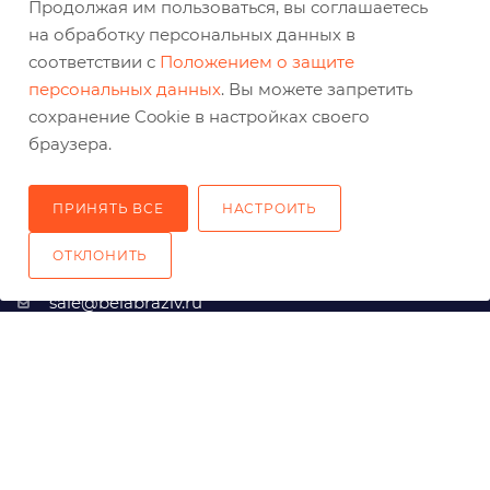
Продолжая им пользоваться, вы соглашаетесь
на обработку персональных данных в
КАК ЗАКАЗАТЬ
соответствии с
Положением о защите
персональных данных
. Вы можете запретить
сохранение Cookie в настройках своего
браузера.
ПРИНЯТЬ ВСЕ
НАСТРОИТЬ
ОТКЛОНИТЬ
+7 (800) 333-03-32
sale@belabraziv.ru
baz@belabraziv.ru
308009, Россия, г. Белгород,
ул. Михайловское шоссе, 2а