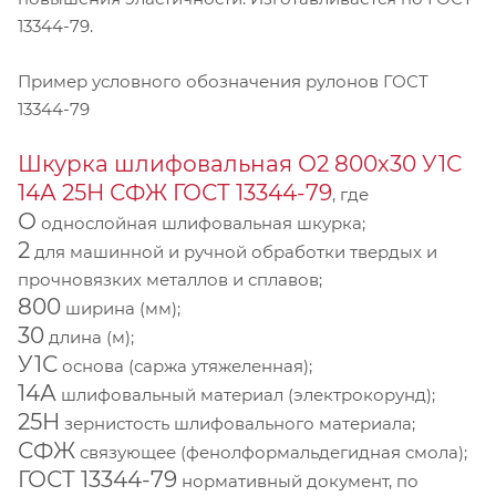
13344-79.
Пример условного обозначения рулонов ГОСТ
13344-79
Шкурка шлифовальная О2 800х30 У1С
14А 25Н СФЖ ГОСТ 13344-79
, где
О
однослойная шлифовальная шкурка;
2
для машинной и ручной обработки твердых и
прочновязких металлов и сплавов;
800
ширина (мм);
30
длина (м);
У1С
основа (саржа утяжеленная);
14А
шлифовальный материал (электрокорунд);
25Н
зернистость шлифовального материала;
СФЖ
связующее (фенолформальдегидная смола);
ГОСТ 13344-79
нормативный документ, по