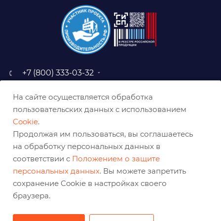
+7 (800) 333-03-32
sale@belabraziv.ru
На сайте осуществляется обработка
baz@belabraziv.ru
пользовательских данных с использованием
308009, Россия, г. Белгород,
Cookie
.
ул. Михайловское шоссе, 2а
Продолжая им пользоваться, вы соглашаетесь
на обработку персональных данных в
соответствии с
Положением о защите
персональных данных
. Вы можете запретить
сохранение Cookie в настройках своего
браузера.