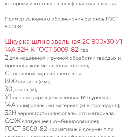
которому изготовлена шлифовальная шкурка.
Пример условного обозначения рулонов ГОСТ
5009-82
Шкурка шлифовальная 2С 800х30 У1
14А 32Н K ГОСТ 5009-82
, где
2
для машинной и ручной обработки твердых и
прочновязких металлов и сплавов;
С
сплошной вид рабочего слоя;
800
ширина (мм);
30
длина (м);
У1
основа (саржа утяжеленная №1 суровая);
14А
шлифовальный материал (электрокорунд);
32Н
зернистость шлифовального материала;
СФЖ
связующее (комбинированное);
ГОСТ 5009-82
нормативный документ, по
которому изготовлена шлифовальная шкурка.