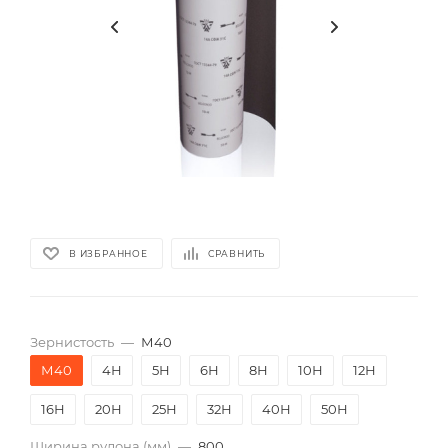
В ИЗБРАННОЕ
СРАВНИТЬ
Зернистость
—
М40
М40
4Н
5Н
6Н
8Н
10Н
12Н
16Н
20Н
25Н
32Н
40Н
50Н
Ширина рулона (мм)
—
800