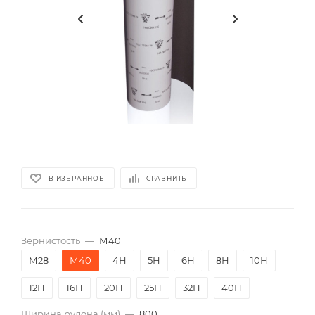
В ИЗБРАННОЕ
СРАВНИТЬ
Зернистость
—
М40
М28
М40
4Н
5Н
6Н
8Н
10Н
12Н
16Н
20Н
25Н
32Н
40Н
Ширина рулона (мм)
—
800