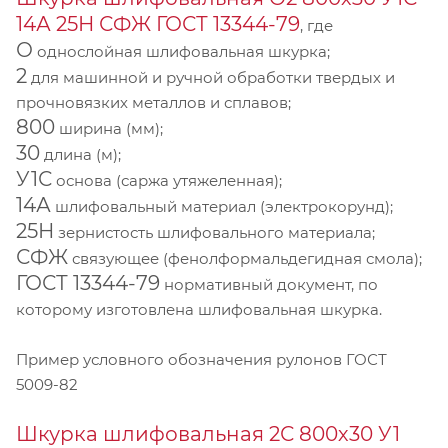
14А 25Н СФЖ ГОСТ 13344-79
, где
О
однослойная шлифовальная шкурка;
2
для машинной и ручной обработки твердых и
прочновязких металлов и сплавов;
800
ширина (мм);
30
длина (м);
У1С
основа (саржа утяжеленная);
14А
шлифовальный материал (электрокорунд);
25Н
зернистость шлифовального материала;
СФЖ
связующее (фенолформальдегидная смола);
ГОСТ 13344-79
нормативный документ, по
которому изготовлена шлифовальная шкурка.
Пример условного обозначения рулонов ГОСТ
5009-82
Шкурка шлифовальная 2С 800х30 У1