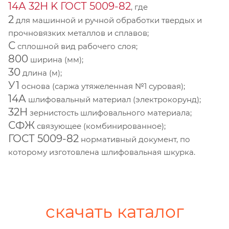
14А 32Н K ГОСТ 5009-82
, где
2
для машинной и ручной обработки твердых и
прочновязких металлов и сплавов;
С
сплошной вид рабочего слоя;
800
ширина (мм);
30
длина (м);
У1
основа (саржа утяжеленная №1 суровая);
14А
шлифовальный материал (электрокорунд);
32Н
зернистость шлифовального материала;
СФЖ
связующее (комбинированное);
ГОСТ 5009-82
нормативный документ, по
которому изготовлена шлифовальная шкурка.
скачать каталог