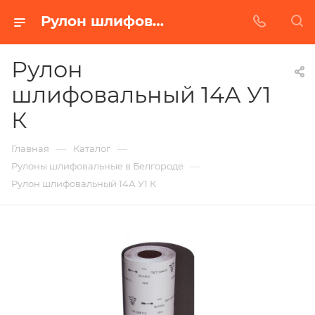
Рулон шлифовальный 14А У1 К в Белгороде | Купить по недорогой цене от Абразивного Завода
Рулон
шлифовальный 14А У1
К
—
—
Главная
Каталог
—
Рулоны шлифовальные в Белгороде
Рулон шлифовальный 14А У1 К