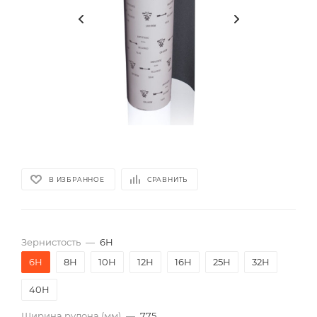
В ИЗБРАННОЕ
СРАВНИТЬ
Зернистость
—
6Н
6Н
8Н
10Н
12Н
16Н
25Н
32Н
40Н
Ширина рулона (мм)
—
775