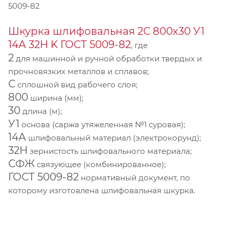
5009-82
Шкурка шлифовальная 2С 800х30 У1
14А 32Н K ГОСТ 5009-82
, где
2
для машинной и ручной обработки твердых и
прочновязких металлов и сплавов;
С
сплошной вид рабочего слоя;
800
ширина (мм);
30
длина (м);
У1
основа (саржа утяжеленная №1 суровая);
14А
шлифовальный материал (электрокорунд);
32Н
зернистость шлифовального материала;
СФЖ
связующее (комбинированное);
ГОСТ 5009-82
нормативный документ, по
которому изготовлена шлифовальная шкурка.