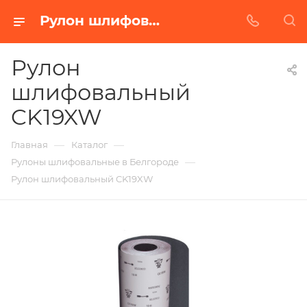
Рулон шлифовальный CK19XW в Белгороде | Купить по недорогой цене от Абразивного Завода
Рулон
шлифовальный
CK19XW
—
—
Главная
Каталог
—
Рулоны шлифовальные в Белгороде
Рулон шлифовальный CK19XW