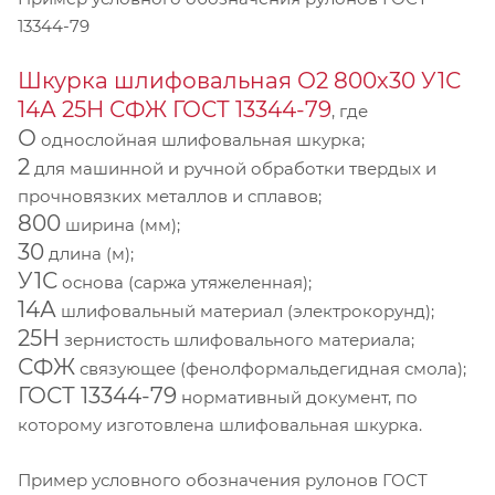
13344-79
Шкурка шлифовальная О2 800х30 У1С
14А 25Н СФЖ ГОСТ 13344-79
, где
О
однослойная шлифовальная шкурка;
2
для машинной и ручной обработки твердых и
прочновязких металлов и сплавов;
800
ширина (мм);
30
длина (м);
У1С
основа (саржа утяжеленная);
14А
шлифовальный материал (электрокорунд);
25Н
зернистость шлифовального материала;
СФЖ
связующее (фенолформальдегидная смола);
ГОСТ 13344-79
нормативный документ, по
которому изготовлена шлифовальная шкурка.
Пример условного обозначения рулонов ГОСТ