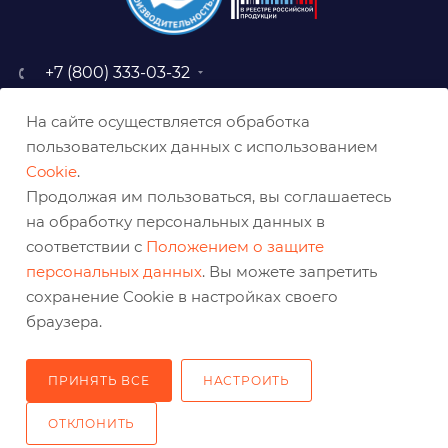
+7 (800) 333-03-32
sale@belabraziv.ru
На сайте осуществляется обработка
baz@belabraziv.ru
пользовательских данных с использованием
308009, Россия, г. Белгород,
Cookie
.
ул. Михайловское шоссе, 2а
Продолжая им пользоваться, вы соглашаетесь
на обработку персональных данных в
соответствии с
Положением о защите
персональных данных
. Вы можете запретить
сохранение Cookie в настройках своего
браузера.
ПРИНЯТЬ ВСЕ
НАСТРОИТЬ
2026 © Решения для эффективного шлифования и реза
ОТКЛОНИТЬ