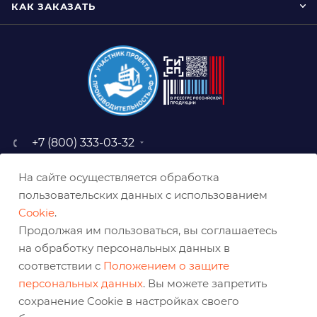
КАК ЗАКАЗАТЬ
+7 (800) 333-03-32
sale@belabraziv.ru
На сайте осуществляется обработка
baz@belabraziv.ru
пользовательских данных с использованием
308009, Россия, г. Белгород,
Cookie
.
ул. Михайловское шоссе, 2а
Продолжая им пользоваться, вы соглашаетесь
на обработку персональных данных в
соответствии с
Положением о защите
персональных данных
. Вы можете запретить
сохранение Cookie в настройках своего