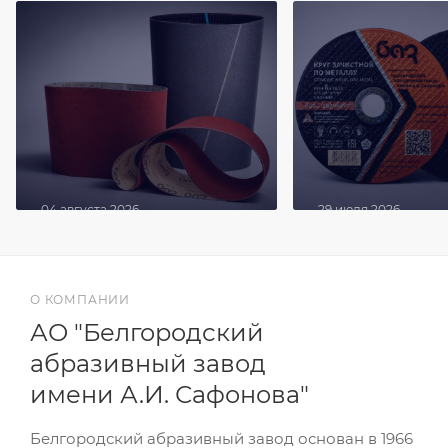
04 августа 2026
29 июля 2026
Виды лент шлифовальных:
Круги зачистные:
как выбрать и не
назначение, виды
ошибиться
особенности пр
О КОМПАНИИ
АО "Белгородский
абразивный завод
имени А.И. Сафонова"
Белгородский абразивный завод основан в 1966