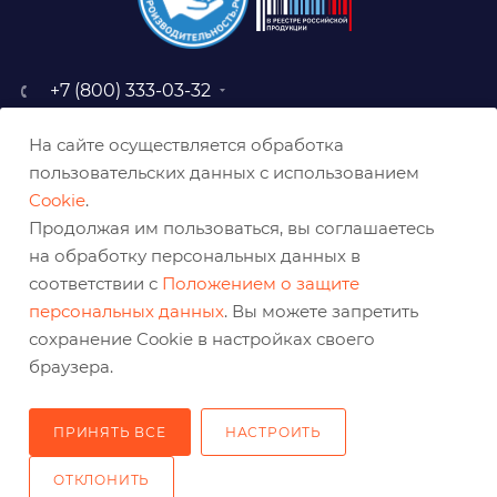
+7 (800) 333-03-32
sale@belabraziv.ru
На сайте осуществляется обработка
baz@belabraziv.ru
пользовательских данных с использованием
308009, Россия, г. Белгород,
Cookie
.
ул. Михайловское шоссе, 2а
Продолжая им пользоваться, вы соглашаетесь
на обработку персональных данных в
соответствии с
Положением о защите
персональных данных
. Вы можете запретить
сохранение Cookie в настройках своего
браузера.
ПРИНЯТЬ ВСЕ
НАСТРОИТЬ
2026 © Решения для эффективного шлифования и реза
ОТКЛОНИТЬ