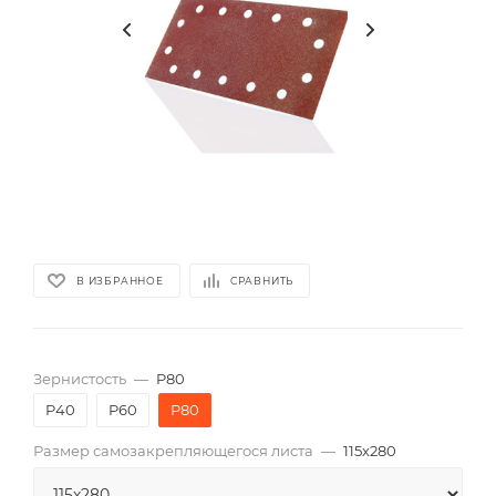
В ИЗБРАННОЕ
СРАВНИТЬ
Зернистость
—
P80
P40
P60
P80
Размер самозакрепляющегося листа
—
115х280