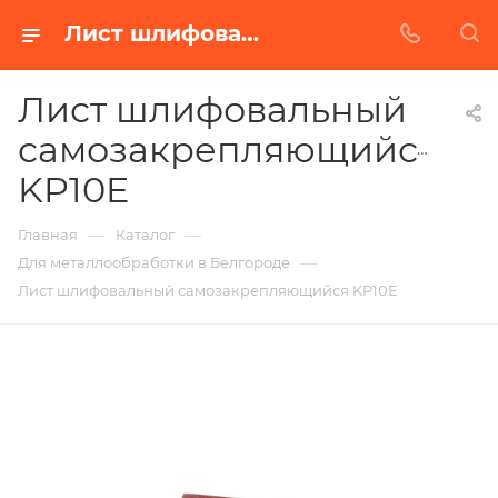
Лист шлифовальный самозакрепляющийся KP10E в Белгороде | Купить по недорогой цене от Абразивного Завода
Лист шлифовальный
самозакрепляющийся
KP10E
—
—
Главная
Каталог
—
Для металлообработки в Белгороде
Лист шлифовальный самозакрепляющийся KP10E