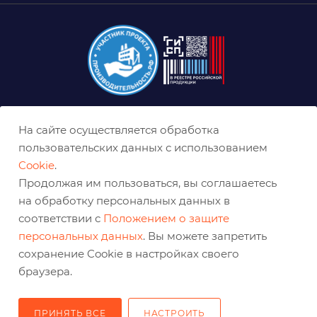
+7 (800) 333-03-32
На сайте осуществляется обработка
пользовательских данных с использованием
sale@belabraziv.ru
baz@belabraziv.ru
Cookie
.
Продолжая им пользоваться, вы соглашаетесь
308009, Россия, г. Белгород,
на обработку персональных данных в
ул. Михайловское шоссе, 2а
соответствии с
Положением о защите
персональных данных
. Вы можете запретить
сохранение Cookie в настройках своего
браузера.
ПРИНЯТЬ ВСЕ
НАСТРОИТЬ