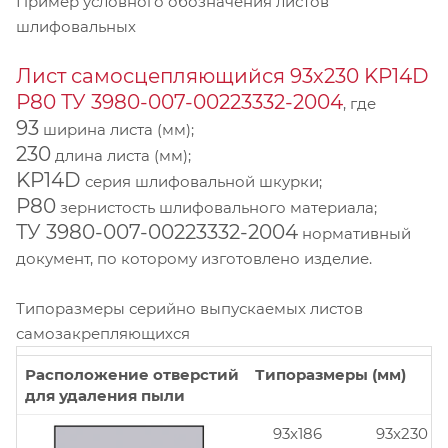
Пример условного обозначения листов
шлифовальных
Лист самосцепляющийся 93х230 KP14D
Р80 ТУ 3980-007-00223332-2004
, где
93
ширина листа (мм);
230
длина листа (мм);
KP14D
серия шлифовальной шкурки;
Р80
зернистость шлифовального материала;
ТУ 3980-007-00223332-2004
нормативный
документ, по которому изготовлено изделие.
Типоразмеры серийно выпускаемых листов
самозакрепляющихся
Расположение отверстий
Типоразмеры (мм)
для удаления пыли
93x186
93x230