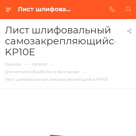
Лист шлифовальный самозакрепляющийся KP10E в Белгороде | Купить по недорогой цене от Абразивного Завода
Лист шлифовальный
самозакрепляющийся
KP10E
—
—
Главная
Каталог
—
Для металлообработки в Белгороде
Лист шлифовальный самозакрепляющийся KP10E