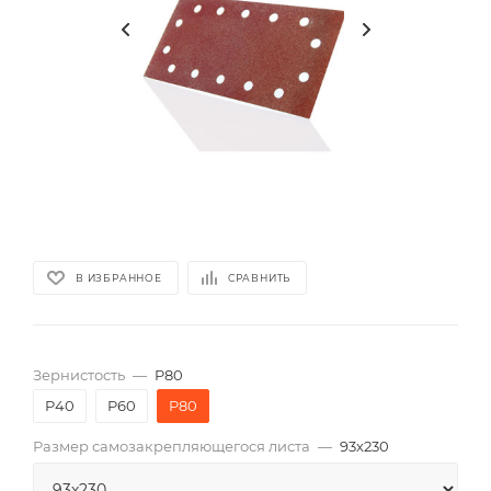
В ИЗБРАННОЕ
СРАВНИТЬ
Зернистость
—
P80
P40
P60
P80
Размер самозакрепляющегося листа
—
93х230