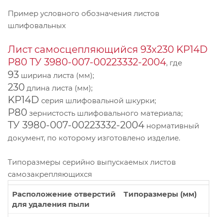
Пример условного обозначения листов
шлифовальных
Лист самосцепляющийся 93х230 KP14D
Р80 ТУ 3980-007-00223332-2004
, где
93
ширина листа (мм);
230
длина листа (мм);
KP14D
серия шлифовальной шкурки;
Р80
зернистость шлифовального материала;
ТУ 3980-007-00223332-2004
нормативный
документ, по которому изготовлено изделие.
Типоразмеры серийно выпускаемых листов
самозакрепляющихся
Расположение отверстий
Типоразмеры (мм)
для удаления пыли