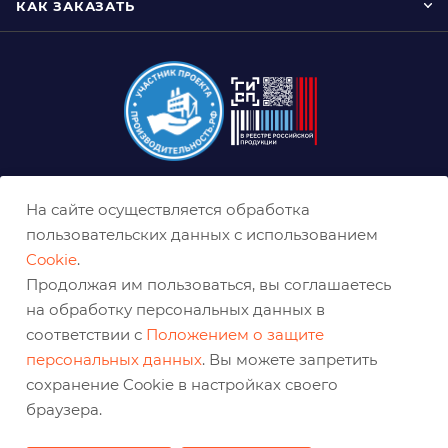
КАК ЗАКАЗАТЬ
+7 (800) 333-03-32
На сайте осуществляется обработка
пользовательских данных с использованием
sale@belabraziv.ru
baz@belabraziv.ru
Cookie
.
Продолжая им пользоваться, вы соглашаетесь
308009, Россия, г. Белгород,
на обработку персональных данных в
ул. Михайловское шоссе, 2а
соответствии с
Положением о защите
персональных данных
. Вы можете запретить
сохранение Cookie в настройках своего
браузера.