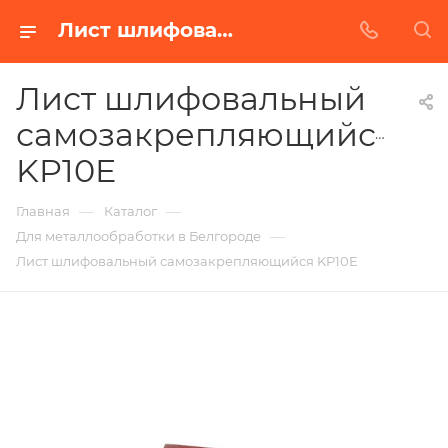
Лист шлифовальный самозакрепляющийся KP10E в Белгороде | Купить по недорогой цене от Абразивного Завода
Лист шлифовальный
самозакрепляющийся
KP10E
—
—
Главная
Каталог
—
Для металлообработки в Белгороде
Лист шлифовальный самозакрепляющийся KP10E