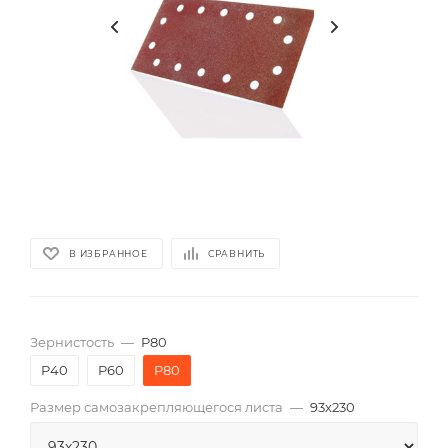
В ИЗБРАННОЕ
СРАВНИТЬ
Зернистость
—
P80
P40
P60
P80
Размер самозакрепляющегося листа
—
93х230