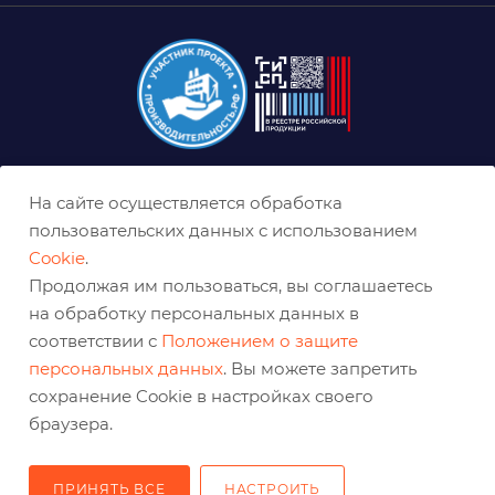
+7 (800) 333-03-32
На сайте осуществляется обработка
пользовательских данных с использованием
sale@belabraziv.ru
baz@belabraziv.ru
Cookie
.
Продолжая им пользоваться, вы соглашаетесь
308009, Россия, г. Белгород,
на обработку персональных данных в
ул. Михайловское шоссе, 2а
соответствии с
Положением о защите
персональных данных
. Вы можете запретить
сохранение Cookie в настройках своего
браузера.
ПРИНЯТЬ ВСЕ
НАСТРОИТЬ