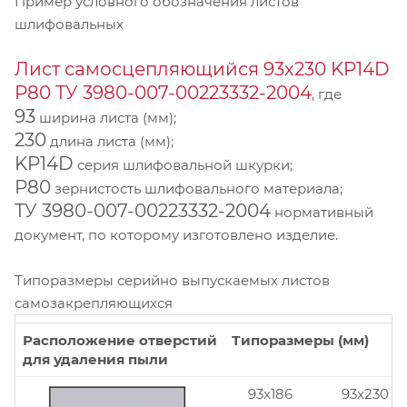
Пример условного обозначения листов
шлифовальных
Лист самосцепляющийся 93х230 KP14D
Р80 ТУ 3980-007-00223332-2004
, где
93
ширина листа (мм);
230
длина листа (мм);
KP14D
серия шлифовальной шкурки;
Р80
зернистость шлифовального материала;
ТУ 3980-007-00223332-2004
нормативный
документ, по которому изготовлено изделие.
Типоразмеры серийно выпускаемых листов
самозакрепляющихся
Расположение отверстий
Типоразмеры (мм)
для удаления пыли
93x186
93x230