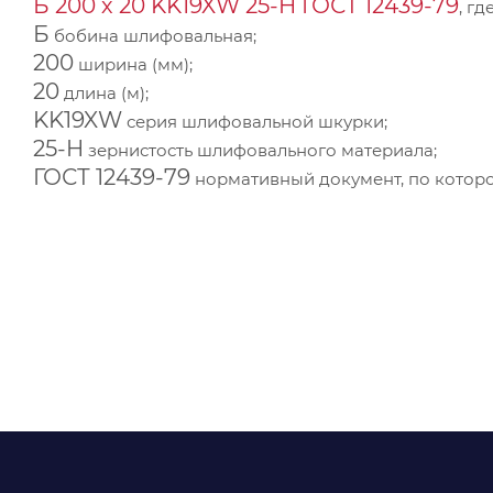
Б 200 х 20 KK19XW 25-H ГОСТ 12439-79
, гд
Б
бобина шлифовальная;
200
ширина (мм);
20
длина (м);
KK19XW
серия шлифовальной шкурки;
25-H
зернистость шлифовального материала;
ГОСТ 12439-79
нормативный документ, по которо