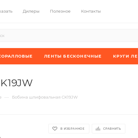
казать
Дилеры
Полезное
Контакты
КОРАЛЛОВЫЕ
ЛЕНТЫ БЕСКОНЕЧНЫЕ
КРУГИ Л
CK19JW
—
е
Бобина шлифовальная CK19JW
В ИЗБРАННОЕ
СРАВНИТЬ