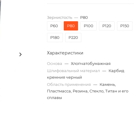
Зернистость
—
P80
P60
P80
P100
P120
P150
P180
P220
Характеристики
Основа
—
Хлопчатобумажная
Шлифовальный материал
—
Карбид
кремния черный
Область применения
—
Камень,
Пластмасса, Резина, Стекло, Титан и его
сплавы