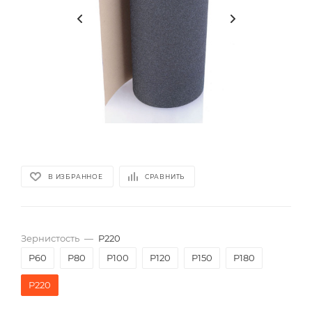
В ИЗБРАННОЕ
СРАВНИТЬ
Зернистость
—
P220
P60
P80
P100
P120
P150
P180
P220