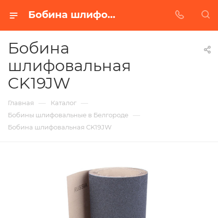
Бобина шлифовальная CK19JW в Белгороде | Купить по недорогой цене от Абразивного Завода
Бобина
шлифовальная
CK19JW
—
—
Главная
Каталог
—
Бобины шлифовальные в Белгороде
Бобина шлифовальная CK19JW