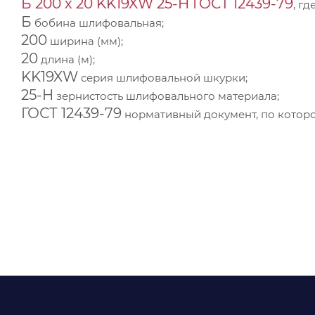
Б 200 х 20 KK19XW 25-H ГОСТ 12439-79
, гд
Б
бобина шлифовальная;
200
ширина (мм);
20
длина (м);
KK19XW
серия шлифовальной шкурки;
25-H
зернистость шлифовального материала;
ГОСТ 12439-79
нормативный документ, по которо