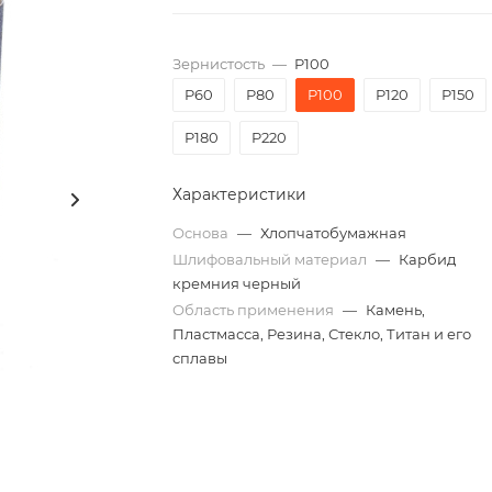
Зернистость
—
P100
P60
P80
P100
P120
P150
P180
P220
Характеристики
Основа
—
Хлопчатобумажная
Шлифовальный материал
—
Карбид
кремния черный
Область применения
—
Камень,
Пластмасса, Резина, Стекло, Титан и его
сплавы