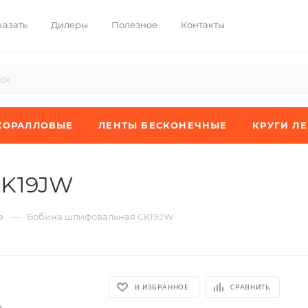
казать
Дилеры
Полезное
Контакты
КОРАЛЛОВЫЕ
ЛЕНТЫ БЕСКОНЕЧНЫЕ
КРУГИ Л
CK19JW
—
е
Бобина шлифовальная CK19JW
В ИЗБРАННОЕ
СРАВНИТЬ