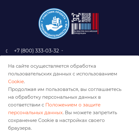
+7 (800) 333-03-32
sale@belabraziv.ru
На сайте осуществляется обработка
baz@belabraziv.ru
пользовательских данных с использованием
308009, Россия, г. Белгород,
Cookie
.
ул. Михайловское шоссе, 2а
Продолжая им пользоваться, вы соглашаетесь
на обработку персональных данных в
соответствии с
Положением о защите
персональных данных
. Вы можете запретить
сохранение Cookie в настройках своего
браузера.