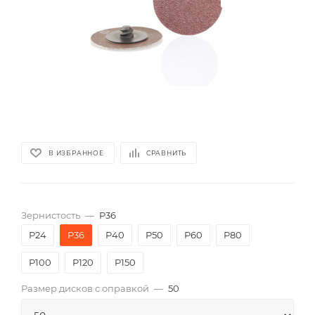
В ИЗБРАННОЕ
СРАВНИТЬ
Зернистость
—
P36
P24
P36
P40
P50
P60
P80
P100
P120
P150
Размер дисков с оправкой
—
50