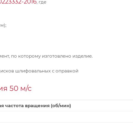
0223332-2016
, где
м);
нт, по которому изготовлено изделие.
дисков шлифовальных с оправкой
я 50 м/с
я частота вращения (об/мин)