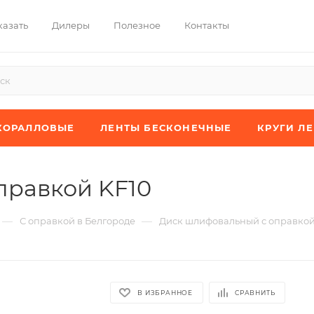
казать
Дилеры
Полезное
Контакты
КОРАЛЛОВЫЕ
ЛЕНТЫ БЕСКОНЕЧНЫЕ
КРУГИ Л
правкой KF10
—
—
С оправкой в Белгороде
Диск шлифовальный с оправкой
В ИЗБРАННОЕ
СРАВНИТЬ