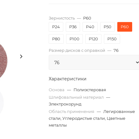
Зернистость
—
P60
P24
P36
P40
P50
P60
P80
P100
P120
P150
Размер дисков с оправкой
—
76
Характеристики
Основа
—
Полиэстеровая
Шлифовальный материал
—
Электрокорунд
Область применения
—
Легированные
стали, Углеродистые стали, Цветные
металлы