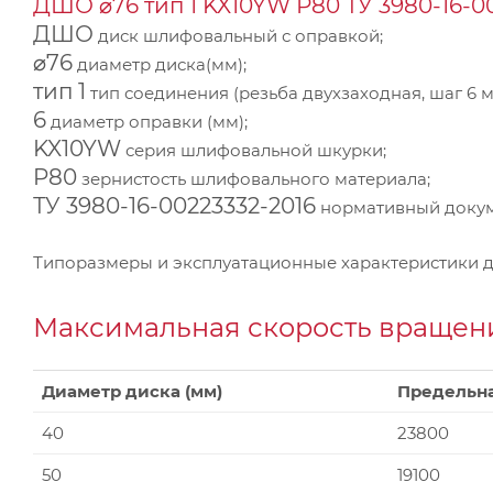
ДШО ⌀76 тип 1 KX10YW Р80 ТУ 3980-16-0
ДШО
диск шлифовальный с оправкой;
⌀76
диаметр диска(мм);
тип 1
тип соединения (резьба двухзаходная, шаг 6 м
6
диаметр оправки (мм);
KX10YW
серия шлифовальной шкурки;
P80
зернистость шлифовального материала;
ТУ 3980-16-00223332-2016
нормативный докуме
Типоразмеры и эксплуатационные характеристики 
Максимальная скорость вращени
Диаметр диска (мм)
Предельна
40
23800
50
19100