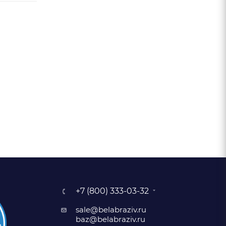
+7 (800) 333-03-32
sale@belabraziv.ru
baz@belabraziv.ru