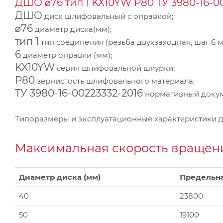
ДШО ⌀76 тип 1 KX10YW Р80 ТУ 3980-16-0
ДШО
диск шлифовальный с оправкой;
⌀76
диаметр диска(мм);
тип 1
тип соединения (резьба двухзаходная, шаг 6 м
6
диаметр оправки (мм);
KX10YW
серия шлифовальной шкурки;
P80
зернистость шлифовального материала;
ТУ 3980-16-00223332-2016
нормативный докуме
Типоразмеры и эксплуатационные характеристики 
Максимальная скорость вращени
Диаметр диска (мм)
Предельна
40
23800
50
19100