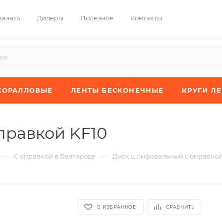
казать
Дилеры
Полезное
Контакты
КОРАЛЛОВЫЕ
ЛЕНТЫ БЕСКОНЕЧНЫЕ
КРУГИ Л
правкой KF10
—
—
С оправкой в Белгороде
Диск шлифовальный с оправкой
В ИЗБРАННОЕ
СРАВНИТЬ