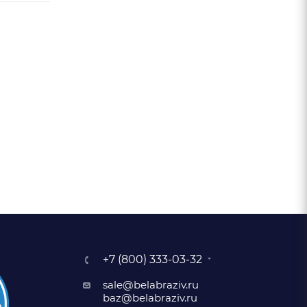
+7 (800) 333-03-32
sale@belabraziv.ru
baz@belabraziv.ru