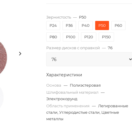
Зернистость
—
P50
P24
P36
P40
P50
P60
P80
P100
P120
P150
Размер дисков с оправкой
—
76
Характеристики
Основа
—
Полиэстеровая
Шлифовальный материал
—
Электрокорунд
Область применения
—
Легированные
стали, Углеродистые стали, Цветные
металлы