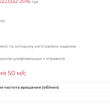
0223332-2016
, где
м);
нт, по которому изготовлено изделие.
дисков шлифовальных с оправкой
я 50 м/с
я частота вращения (об/мин)