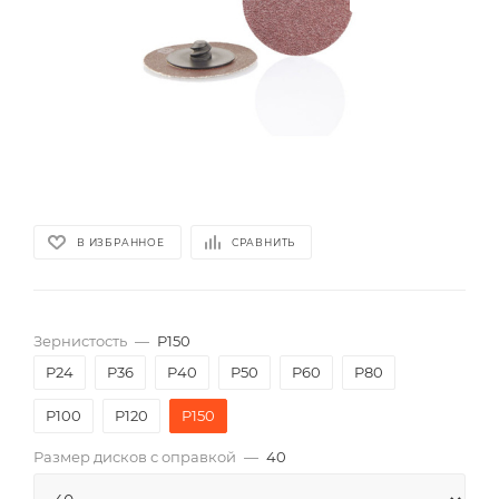
В ИЗБРАННОЕ
СРАВНИТЬ
Зернистость
—
P150
P24
P36
P40
P50
P60
P80
P100
P120
P150
Размер дисков с оправкой
—
40