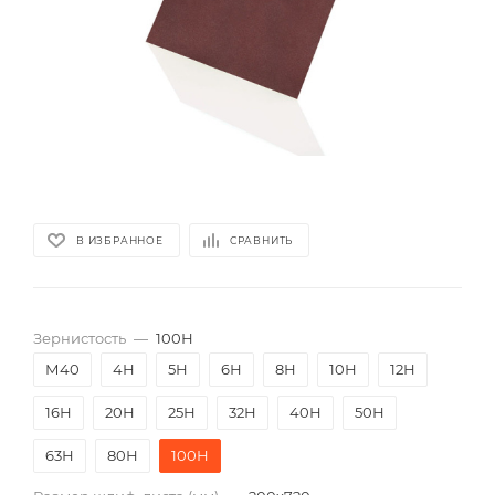
В ИЗБРАННОЕ
СРАВНИТЬ
Зернистость
—
100Н
М40
4Н
5Н
6Н
8Н
10Н
12Н
16Н
20Н
25Н
32Н
40Н
50Н
63Н
80Н
100Н