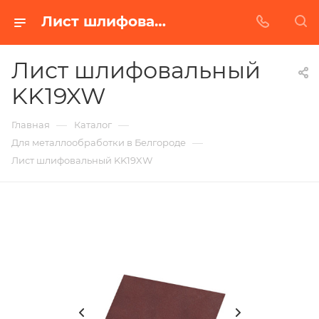
Лист шлифовальный KK19XW в Белгороде | Купить по недорогой цене от Абразивного Завода
Лист шлифовальный
KK19XW
—
—
Главная
Каталог
—
Для металлообработки в Белгороде
Лист шлифовальный KK19XW