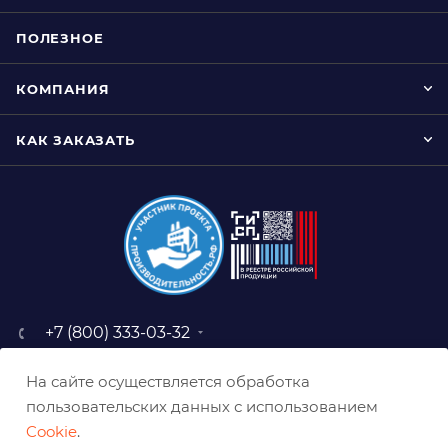
ПОЛЕЗНОЕ
КОМПАНИЯ
КАК ЗАКАЗАТЬ
+7 (800) 333-03-32
sale@belabraziv.ru
На сайте осуществляется обработка
baz@belabraziv.ru
пользовательских данных с использованием
308009, Россия, г. Белгород,
Cookie
.